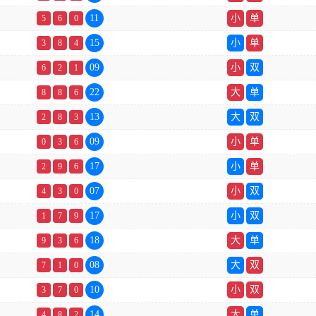
11
小
单
5
6
0
15
小
单
3
8
4
09
小
双
6
2
1
22
大
单
8
8
6
13
大
双
2
8
3
09
小
单
0
3
6
17
小
单
2
9
6
07
小
双
4
3
0
17
小
双
1
7
9
18
大
单
9
3
6
08
大
双
7
1
0
10
小
双
3
7
0
14
大
单
4
8
2