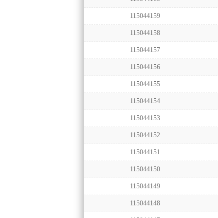
115044159
115044158
115044157
115044156
115044155
115044154
115044153
115044152
115044151
115044150
115044149
115044148