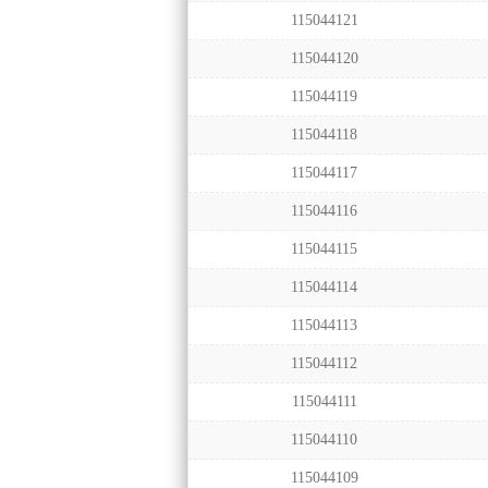
115044121
115044120
115044119
115044118
115044117
115044116
115044115
115044114
115044113
115044112
115044111
115044110
115044109