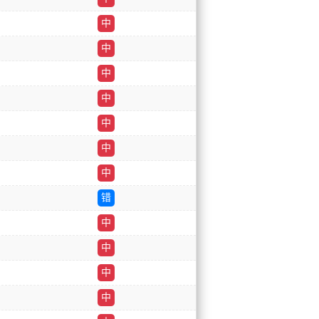
中
中
中
中
中
中
中
错
中
中
中
中