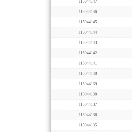
115044147
115044146
115044145
115044144
115044143
115044142
115044141
115044140
115044139
115044138
115044137
115044136
115044135