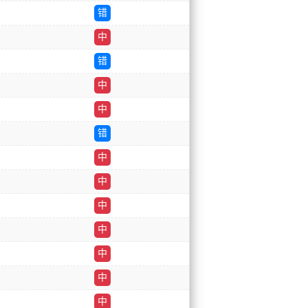
错
中
错
中
中
错
中
中
中
中
中
中
中