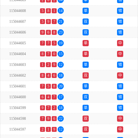
115044609
2
0
2
04
单
错
115044608
5
8
1
14
单
错
115044607
5
9
7
21
双
错
115044606
9
6
8
23
双
错
115044605
7
7
5
19
单
中
115044604
8
7
0
15
单
中
115044603
1
2
9
12
单
错
115044602
8
4
6
18
双
中
115044601
7
5
8
20
单
错
115044600
6
4
7
17
双
错
115044599
9
7
2
18
单
错
115044598
7
9
6
22
双
中
115044597
2
1
9
12
双
中