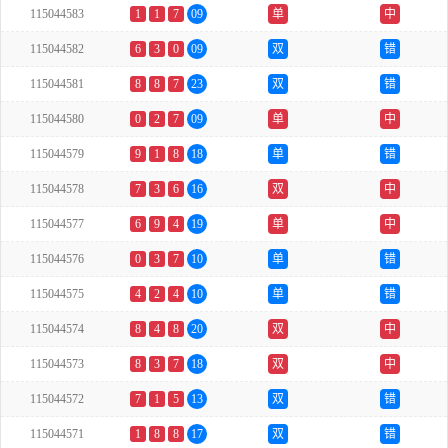
115044583
1
1
7
09
单
中
115044582
6
3
0
09
双
错
115044581
8
8
7
23
双
错
115044580
0
2
7
09
单
中
115044579
9
1
8
18
单
错
115044578
7
3
6
16
双
中
115044577
6
9
4
19
单
中
115044576
0
3
7
10
单
错
115044575
4
2
4
10
单
错
115044574
8
4
8
20
双
中
115044573
8
3
7
18
双
中
115044572
7
1
5
13
双
错
115044571
1
8
8
17
双
错