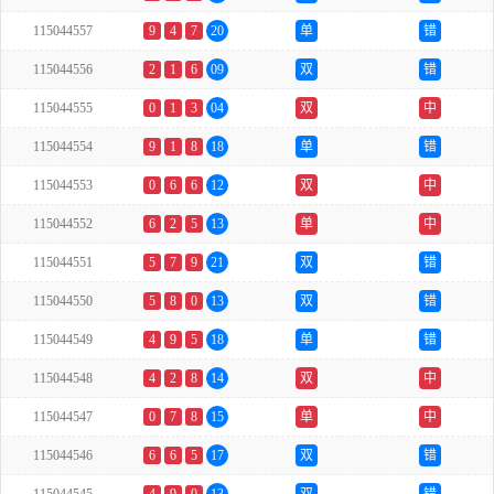
115044557
9
4
7
20
单
错
115044556
2
1
6
09
双
错
115044555
0
1
3
04
双
中
115044554
9
1
8
18
单
错
115044553
0
6
6
12
双
中
115044552
6
2
5
13
单
中
115044551
5
7
9
21
双
错
115044550
5
8
0
13
双
错
115044549
4
9
5
18
单
错
115044548
4
2
8
14
双
中
115044547
0
7
8
15
单
中
115044546
6
6
5
17
双
错