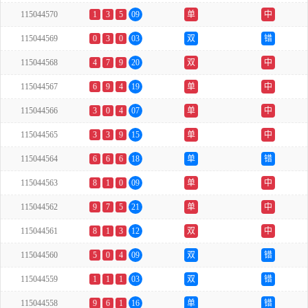
115044570
1
3
5
09
单
中
115044569
0
3
0
03
双
错
115044568
4
7
9
20
双
中
115044567
6
9
4
19
单
中
115044566
3
0
4
07
单
中
115044565
3
3
9
15
单
中
115044564
6
6
6
18
单
错
115044563
8
1
0
09
单
中
115044562
9
7
5
21
单
中
115044561
8
1
3
12
双
中
115044560
5
0
4
09
双
错
115044559
1
1
1
03
双
错
115044558
9
6
1
16
单
错