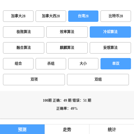
加拿大28
加拿大西28
台湾28
比特币28
极限算法
效率算法
冷却算法
融合算法
麒麟算法
妄想算法
组合
杀组
大小
单双
双项
双组
100期 正确：49 期 错误：51 期
正确率：49%
预测
走势
统计