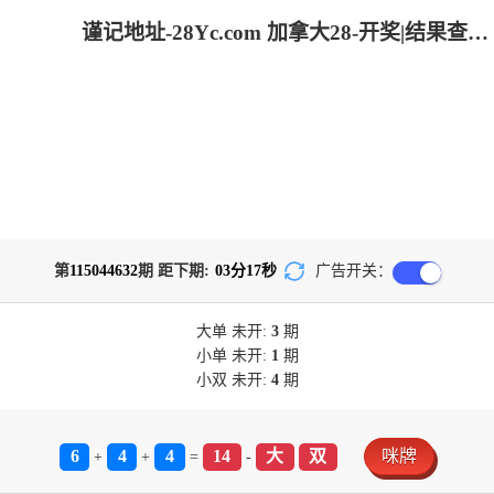
谨记地址-28Yc.com 加拿大28-开奖|结果查询|加拿大PC历史走势|加拿大28刮奖预测|加拿大PC28大神预测|加拿大结果咪牌查询
第
115044632
期 距下期:
03
分
17
秒
广告开关：
大单
未开:
3
期
小单
未开:
1
期
小双
未开:
4
期
6
4
4
14
大
双
咪牌
+
+
=
-