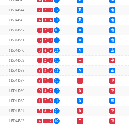
115044545
4
9
0
13
双
错
115044544
2
7
8
17
双
错
115044543
4
3
4
11
双
错
115044542
3
2
3
08
单
错
115044541
6
2
8
16
单
错
115044540
8
4
9
21
双
错
115044539
4
2
7
13
单
中
115044538
8
3
0
11
双
错
115044537
8
7
4
19
单
中
115044536
0
5
7
12
双
中
115044535
1
7
3
11
双
错
115044534
5
8
7
20
双
中
115044533
4
1
2
07
单
中