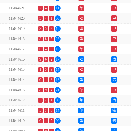
115044621
7
4
0
11
单
中
115044620
3
4
1
08
双
中
115044619
8
5
2
15
单
中
115044618
8
8
7
23
单
中
115044617
6
4
3
13
单
中
115044616
9
6
2
17
双
错
115044615
1
5
8
14
双
中
115044614
9
1
6
16
单
错
115044613
8
9
4
21
单
中
115044612
3
4
1
08
单
错
115044611
5
3
6
14
单
错
115044610
0
1
5
06
单
错