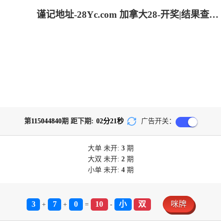
谨记地址-28Yc.com 加拿大28-开奖|结果查询|加拿大PC历史走势|加拿大28刮奖预测|加拿大PC28大神预测|加拿大结果咪牌查询
第
115044840
期 距下期:
02
分
21
秒
广告开关：
大单
未开:
3
期
大双
未开:
2
期
小单
未开:
4
期
3
7
0
10
小
双
咪牌
+
+
=
-