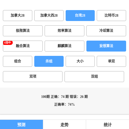
加拿大28
加拿大西28
台湾28
比特币28
极限算法
效率算法
冷却算法
融合算法
麒麟算法
妄想算法
组合
杀组
大小
单双
双项
双组
100期 正确：74 期 错误：26 期
正确率：74%
预测
走势
统计