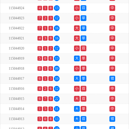
115044924
4
1
8
13
小
双
中
115044923
7
2
3
12
小
单
中
115044922
7
1
8
16
大
单
中
115044921
4
3
9
16
大
单
中
115044920
9
1
2
12
小
双
中
115044919
5
0
8
13
大
单
中
115044918
8
1
0
09
小
单
中
115044917
6
1
3
10
大
单
错
115044916
4
2
6
12
小
双
中
115044915
6
7
9
22
大
双
中
115044914
1
5
5
11
大
单
中
115044913
5
0
8
13
大
双
错