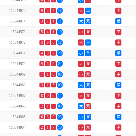
115044976
0
8
7
15
小
单
中
115044975
9
5
4
18
大
单
中
115044974
3
7
1
11
大
双
错
115044973
5
4
1
10
小
双
中
115044972
3
9
6
18
大
单
中
115044971
4
9
7
20
小
单
错
115044970
9
6
9
24
大
双
中
115044969
7
1
0
08
小
双
中
115044968
3
1
5
09
大
双
错
115044967
8
0
6
14
大
双
中
115044966
2
1
5
08
大
双
中
115044965
6
8
9
23
小
双
错
115044964
2
1
7
10
小
双
中