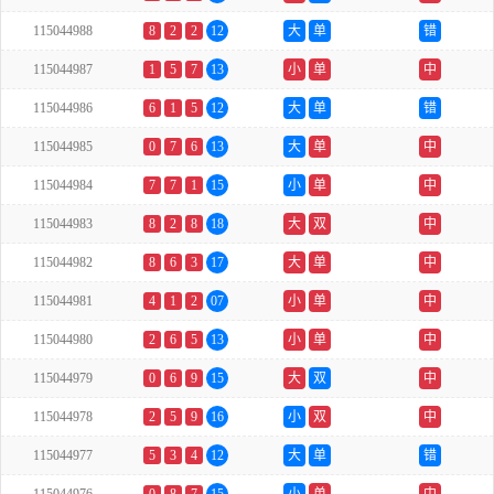
115044988
8
2
2
12
大
单
错
115044987
1
5
7
13
小
单
中
115044986
6
1
5
12
大
单
错
115044985
0
7
6
13
大
单
中
115044984
7
7
1
15
小
单
中
115044983
8
2
8
18
大
双
中
115044982
8
6
3
17
大
单
中
115044981
4
1
2
07
小
单
中
115044980
2
6
5
13
小
单
中
115044979
0
6
9
15
大
双
中
115044978
2
5
9
16
小
双
中
115044977
5
3
4
12
大
单
错