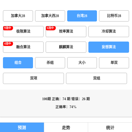
加拿大28
加拿大西28
台湾28
比特币28
极限算法
效率算法
冷却算法
融合算法
麒麟算法
妄想算法
组合
杀组
大小
单双
双项
双组
100期 正确：74 期 错误：26 期
正确率：74%
预测
走势
统计