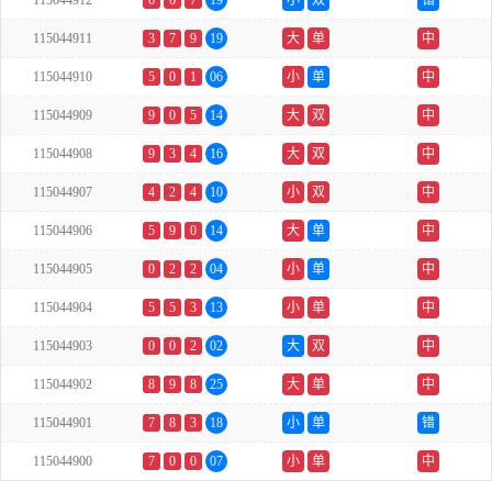
115044912
6
6
7
19
小
双
错
115044911
3
7
9
19
大
单
中
115044910
5
0
1
06
小
单
中
115044909
9
0
5
14
大
双
中
115044908
9
3
4
16
大
双
中
115044907
4
2
4
10
小
双
中
115044906
5
9
0
14
大
单
中
115044905
0
2
2
04
小
单
中
115044904
5
5
3
13
小
单
中
115044903
0
0
2
02
大
双
中
115044902
8
9
8
25
大
单
中
115044901
7
8
3
18
小
单
错
115044900
7
0
0
07
小
单
中