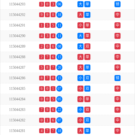
115044293
3
0
3
06
大
单
错
115044292
9
9
0
18
大
单
中
115044291
1
5
5
11
小
单
中
115044290
4
3
4
11
大
单
中
115044289
2
0
6
08
大
双
中
115044288
2
7
6
15
大
单
中
115044287
5
8
7
20
大
单
中
115044286
8
7
0
15
小
双
错
115044285
6
0
1
07
小
双
中
115044284
0
0
5
05
小
单
中
115044283
7
9
6
22
小
双
中
115044282
0
1
6
07
小
双
中
115044281
4
7
7
18
大
单
中