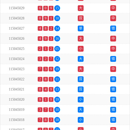
115045029
6
0
9
15
大
中
115045028
8
9
1
18
双
中
115045027
4
8
2
14
单
错
115045026
4
9
3
16
大
中
115045025
2
1
2
05
小
中
115045024
3
2
7
12
大
错
115045023
7
3
9
19
大
中
115045022
2
8
1
11
双
错
115045021
0
4
9
13
双
错
115045020
9
1
9
19
小
错
115045019
3
7
0
10
大
错
115045018
7
8
3
18
小
错