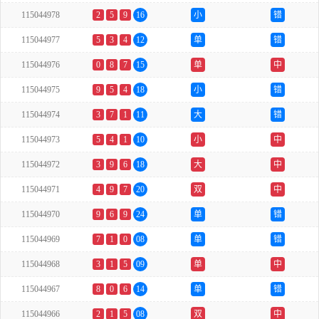
115044978
2
5
9
16
小
错
115044977
5
3
4
12
单
错
115044976
0
8
7
15
单
中
115044975
9
5
4
18
小
错
115044974
3
7
1
11
大
错
115044973
5
4
1
10
小
中
115044972
3
9
6
18
大
中
115044971
4
9
7
20
双
中
115044970
9
6
9
24
单
错
115044969
7
1
0
08
单
错
115044968
3
1
5
09
单
中
115044967
8
0
6
14
单
错
115044966
2
1
5
08
双
中