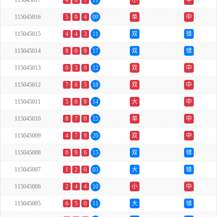
115045017
4
0
7
11
小
中
115045016
5
0
4
09
单
中
115045015
4
4
3
11
双
错
115045014
8
0
9
17
双
错
115045013
0
3
9
12
双
中
115045012
7
6
5
18
双
中
115045011
5
0
9
14
大
中
115045010
8
7
0
15
单
中
115045009
4
7
9
20
双
中
115045008
0
9
6
15
双
错
115045007
1
2
0
03
大
错
115045006
2
4
4
10
小
中
115045005
6
5
0
11
大
错