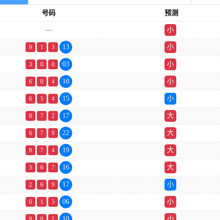
号码
预测
---
小
双
13
小
9
1
3
03
小
3
0
0
10
小
6
0
4
15
小
6
5
4
17
大
8
7
2
22
大
6
7
9
19
大
8
7
4
16
大
3
6
7
17
小
2
6
9
06
小
0
1
5
10
小
9
0
1