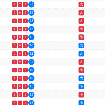
23
大
9
7
7
19
大
5
9
5
15
大
4
3
8
12
小
4
4
4
11
小
1
8
2
10
大
5
0
5
12
大
0
6
6
21
大
5
9
7
10
小
2
6
2
10
大
1
3
6
15
小
7
8
0
13
小
3
5
5
15
小
5
1
9