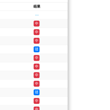
结果
---
中
中
中
错
中
中
中
中
错
中
中