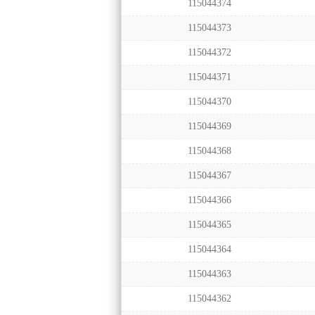
115044374
115044373
115044372
115044371
115044370
115044369
115044368
115044367
115044366
115044365
115044364
115044363
115044362