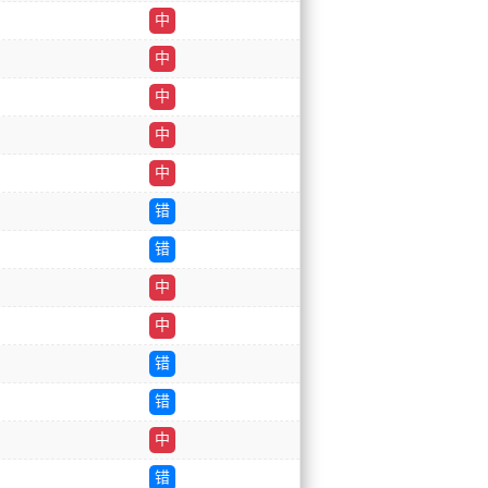
中
中
中
中
中
错
错
中
中
错
错
中
错