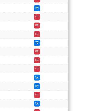
错
中
中
中
错
中
中
中
错
错
中
错