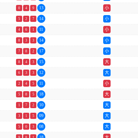
13
小
0
4
9
14
小
5
2
7
11
小
4
6
1
14
小
8
3
3
17
小
7
8
2
15
大
8
4
3
12
大
6
3
3
11
小
2
4
5
18
大
5
8
5
10
大
1
7
2
09
大
3
1
5
08
大
5
0
3
18
大
9
8
1