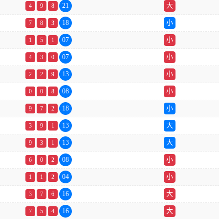
21
大
4
9
8
18
小
7
8
3
07
小
1
5
1
07
小
4
3
0
13
小
2
2
9
08
小
0
0
8
18
小
9
7
2
13
大
3
9
1
13
大
9
3
1
08
小
6
0
2
04
小
1
1
2
16
大
3
7
6
16
大
7
5
4