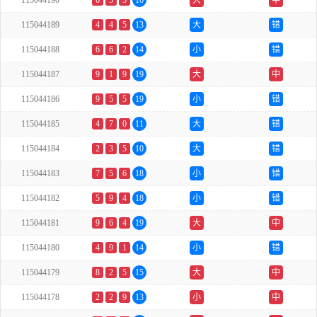
115044190
6
5
5
16
大
中
115044189
4
4
5
13
大
错
115044188
6
6
2
14
小
错
115044187
9
1
9
19
大
中
115044186
9
5
5
19
小
错
115044185
4
7
0
11
大
错
115044184
2
3
5
10
大
错
115044183
7
5
6
18
小
错
115044182
5
9
4
18
小
错
115044181
9
6
4
19
大
中
115044180
4
9
1
14
小
错
115044179
8
2
5
15
大
中
115044178
2
2
9
13
小
中