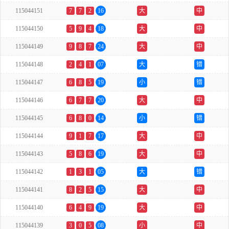
115044151
7
7
2
16
大
中
115044150
5
9
4
18
大
中
115044149
9
8
7
24
大
中
115044148
2
4
1
07
大
错
115044147
6
8
5
19
小
错
115044146
6
7
7
20
大
中
115044145
6
8
0
14
小
错
115044144
9
1
7
17
大
中
115044143
5
8
6
19
大
中
115044142
1
3
1
05
大
错
115044141
8
2
5
15
大
中
115044140
6
4
9
19
大
中
115044139
3
0
5
08
小
中