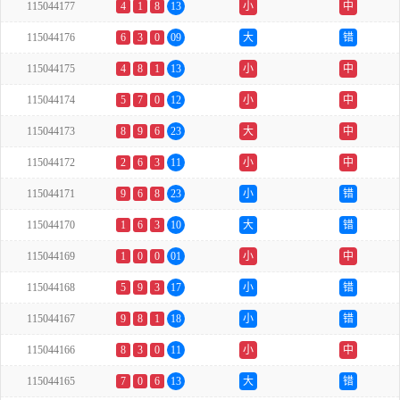
115044177
4
1
8
13
小
中
115044176
6
3
0
09
大
错
115044175
4
8
1
13
小
中
115044174
5
7
0
12
小
中
115044173
8
9
6
23
大
中
115044172
2
6
3
11
小
中
115044171
9
6
8
23
小
错
115044170
1
6
3
10
大
错
115044169
1
0
0
01
小
中
115044168
5
9
3
17
小
错
115044167
9
8
1
18
小
错
115044166
8
3
0
11
小
中
115044165
7
0
6
13
大
错