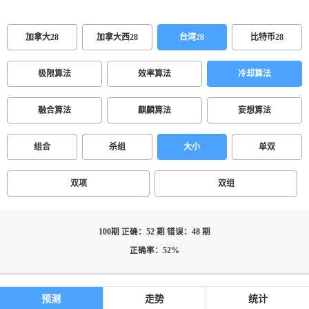
加拿大28
加拿大西28
台湾28
比特币28
极限算法
效率算法
冷却算法
融合算法
麒麟算法
妄想算法
组合
杀组
大小
单双
双项
双组
100期 正确：52 期 错误：48 期
正确率：52%
预测
走势
统计