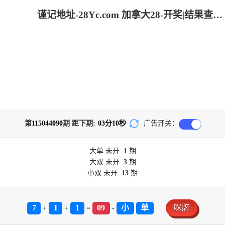
谨记地址-28Yc.com 加拿大28-开奖|结果查询|加拿大PC历史走势|加拿大28刮奖预测|加拿大PC28大神预测|加拿大结果咪牌查询
第
115044090
期 距下期:
03
分
09
秒
广告开关：
大单
未开:
1
期
大双
未开:
3
期
小双
未开:
13
期
7
1
1
09
小
单
咪牌
+
+
=
-