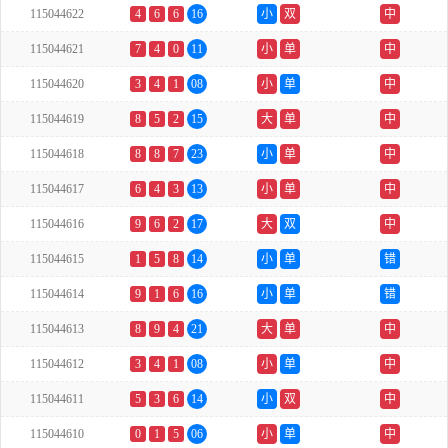
115044622
4
6
6
16
小
双
中
115044621
7
4
0
11
小
单
中
115044620
3
4
1
08
小
单
中
115044619
8
5
2
15
大
单
中
115044618
8
8
7
23
小
单
中
115044617
6
4
3
13
小
单
中
115044616
9
6
2
17
大
双
中
115044615
1
5
8
14
小
单
错
115044614
9
1
6
16
小
单
错
115044613
8
9
4
21
大
单
中
115044612
3
4
1
08
小
单
中
115044611
5
3
6
14
小
双
中
115044610
0
1
5
06
小
单
中