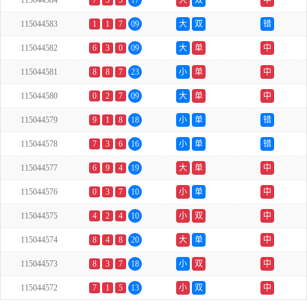
115044584
7
5
5
17
大
双
中
115044583
1
1
7
09
大
双
错
115044582
6
3
0
09
大
单
中
115044581
8
8
7
23
小
单
中
115044580
0
2
7
09
大
单
中
115044579
9
1
8
18
小
单
错
115044578
7
3
6
16
小
单
错
115044577
6
9
4
19
大
单
中
115044576
0
3
7
10
小
单
中
115044575
4
2
4
10
小
双
中
115044574
8
4
8
20
大
单
中
115044573
8
3
7
18
小
双
中
115044572
7
1
5
13
小
双
中