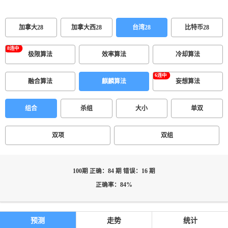
加拿大28
加拿大西28
台湾28
比特币28
极限算法
效率算法
冷却算法
融合算法
麒麟算法
妄想算法
组合
杀组
大小
单双
双项
双组
100期 正确：84 期 错误：16 期
正确率：84%
预测
走势
统计