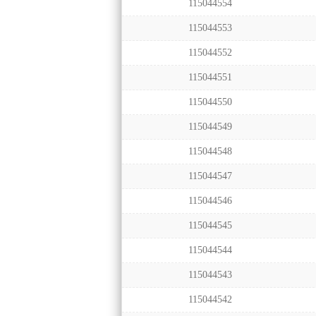
115044554
115044553
115044552
115044551
115044550
115044549
115044548
115044547
115044546
115044545
115044544
115044543
115044542