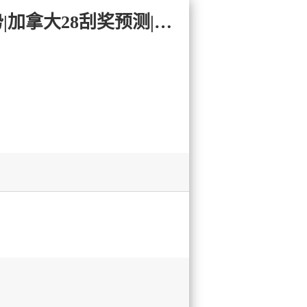
谨记地址-28Yc.com 加拿大28-开奖|结果查询|加拿大PC历史走势|加拿大28刮奖预测|加拿大PC28大神预测|加拿大结果咪牌查询