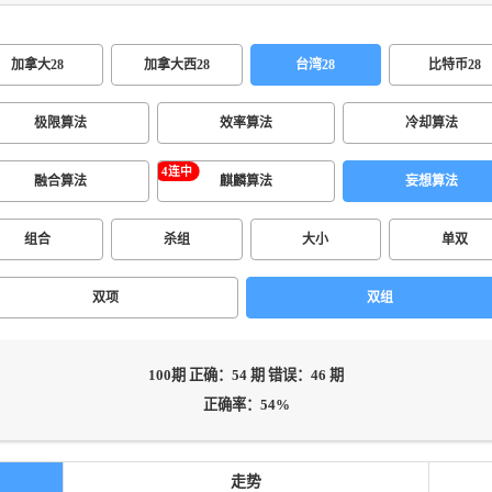
加拿大28
加拿大西28
台湾28
比特币28
极限算法
效率算法
冷却算法
融合算法
麒麟算法
妄想算法
组合
杀组
大小
单双
双项
双组
100期 正确：54 期 错误：46 期
正确率：54%
走势