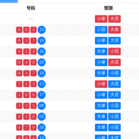
号码
预测
---
小单
大双
19
小双
大单
6
9
4
10
小单
大双
0
3
7
10
大单
小双
4
2
4
20
小单
大双
8
4
8
18
大单
小双
8
3
7
13
小单
大双
7
1
5
17
小单
大双
1
8
8
09
大单
小双
1
3
5
03
大单
小双
0
3
0
20
大单
小双
4
7
9
19
小单
大双
6
9
4