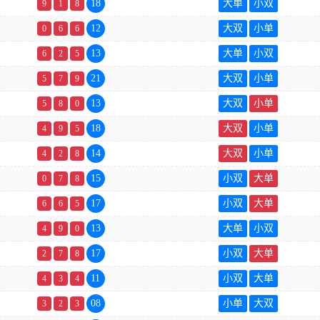
18
大单
小双
9
1
8
12
大双
小单
0
6
6
13
大单
小双
6
2
5
21
大双
小单
5
7
9
13
大双
小单
5
8
0
18
大双
小单
4
9
5
14
大双
小单
4
2
8
15
小双
大单
0
7
8
17
小双
大单
6
6
5
13
大单
小双
4
9
0
17
小双
大单
2
7
8
11
小双
大单
4
3
4
08
小单
大双
3
2
3