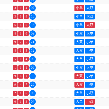
07
小单
大双
3
0
4
15
小单
大双
3
3
9
18
小单
大双
6
6
6
09
小双
大单
8
1
0
21
大双
小单
9
7
5
12
大双
小单
8
1
3
09
大单
小双
5
0
4
03
小双
大单
1
1
1
16
大双
小单
9
6
1
20
大双
小单
9
4
7
09
大单
小双
2
1
6
04
大单
小双
0
1
3