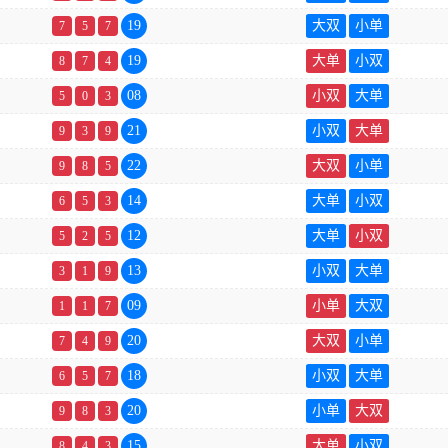
19
大双
小单
7
5
7
19
大单
小双
8
7
4
08
小双
大单
5
0
3
21
小双
大单
9
3
9
22
大双
小单
9
8
5
14
大单
小双
6
5
3
12
大单
小双
5
2
5
13
小双
大单
3
1
9
09
小单
大双
1
1
7
20
大双
小单
7
4
9
18
小双
大单
6
5
7
20
小单
大双
9
8
3
15
大单
小双
8
4
3