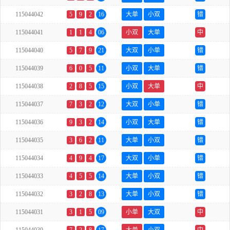
115044042
5
9
2
16
大单
小双
错
115044041
1
1
4
06
小双
大单
中
115044040
5
7
9
21
大双
小单
错
115044039
6
0
5
11
小双
大单
错
115044038
2
8
5
15
小双
大单
中
115044037
7
3
2
12
大双
小单
错
115044036
9
3
2
14
小双
大单
错
115044035
3
6
2
11
大单
小双
错
115044034
4
9
4
17
大双
小单
错
115044033
4
5
5
14
大单
小双
错
115044032
3
2
8
13
大单
小双
错
115044031
3
1
5
09
小单
大双
中