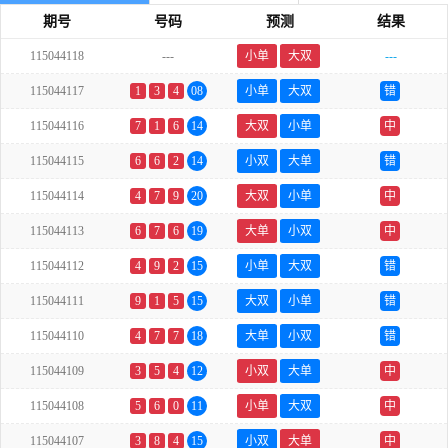
期号
号码
预测
结果
115044118
---
小单
大双
---
115044117
1
3
4
08
小单
大双
错
115044116
7
1
6
14
大双
小单
中
115044115
6
6
2
14
小双
大单
错
115044114
4
7
9
20
大双
小单
中
115044113
6
7
6
19
大单
小双
中
115044112
4
9
2
15
小单
大双
错
115044111
9
1
5
15
大双
小单
错
115044110
4
7
7
18
大单
小双
错
115044109
3
5
4
12
小双
大单
中
115044108
5
6
0
11
小单
大双
中
115044107
3
8
4
15
小双
大单
中