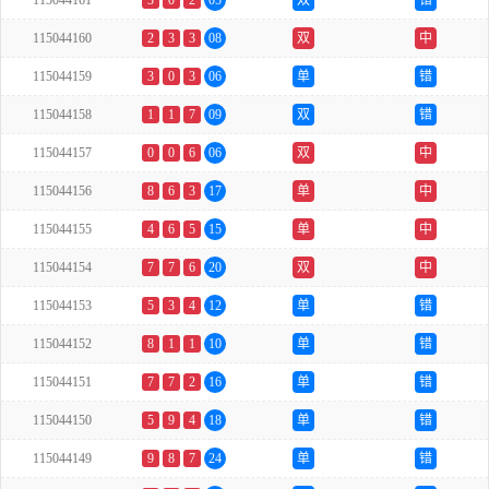
115044161
3
0
2
05
双
错
115044160
2
3
3
08
双
中
115044159
3
0
3
06
单
错
115044158
1
1
7
09
双
错
115044157
0
0
6
06
双
中
115044156
8
6
3
17
单
中
115044155
4
6
5
15
单
中
115044154
7
7
6
20
双
中
115044153
5
3
4
12
单
错
115044152
8
1
1
10
单
错
115044151
7
7
2
16
单
错
115044150
5
9
4
18
单
错
115044149
9
8
7
24
单
错