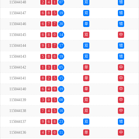
115044148
2
4
1
07
双
错
115044147
6
8
5
19
双
错
115044146
6
7
7
20
单
错
115044145
6
8
0
14
双
中
115044144
9
1
7
17
双
错
115044143
5
8
6
19
双
错
115044142
1
3
1
05
单
中
115044141
8
2
5
15
单
中
115044140
6
4
9
19
单
中
115044139
3
0
5
08
双
中
115044138
7
4
5
16
双
中
115044137
9
6
8
23
双
错
115044136
4
7
0
11
单
中