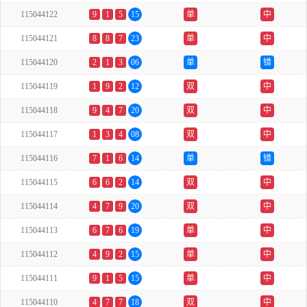
115044122
9
1
5
15
单
中
115044121
8
8
7
23
单
中
115044120
2
1
3
06
单
错
115044119
1
9
2
12
双
中
115044118
9
4
7
20
双
中
115044117
1
3
4
08
双
中
115044116
7
1
6
14
单
错
115044115
6
6
2
14
双
中
115044114
4
7
9
20
双
中
115044113
6
7
6
19
单
中
115044112
4
9
2
15
单
中
115044111
9
1
5
15
单
中
115044110
4
7
7
18
双
中