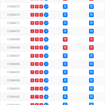
115044173
8
9
6
23
双
错
115044172
2
6
3
11
双
错
115044171
9
6
8
23
双
错
115044170
1
6
3
10
单
错
115044169
1
0
0
01
单
中
115044168
5
9
3
17
单
中
115044167
9
8
1
18
单
错
115044166
8
3
0
11
双
错
115044165
7
0
6
13
双
错
115044164
8
8
4
20
单
错
115044163
6
2
4
12
单
错
115044162
5
7
4
16
单
错