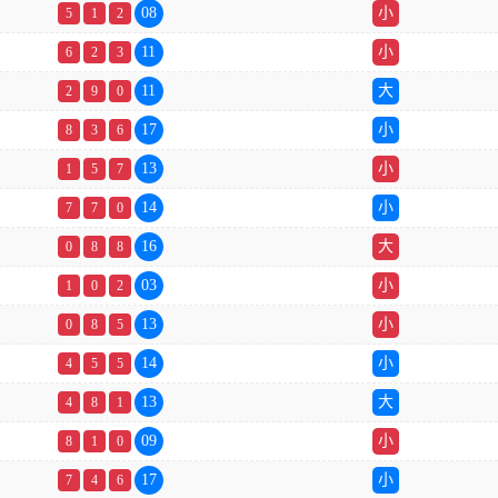
08
小
5
1
2
11
小
6
2
3
11
大
2
9
0
17
小
8
3
6
13
小
1
5
7
14
小
7
7
0
16
大
0
8
8
03
小
1
0
2
13
小
0
8
5
14
小
4
5
5
13
大
4
8
1
09
小
8
1
0
17
小
7
4
6