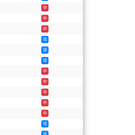
中
中
中
错
错
错
中
中
中
中
中
错
错