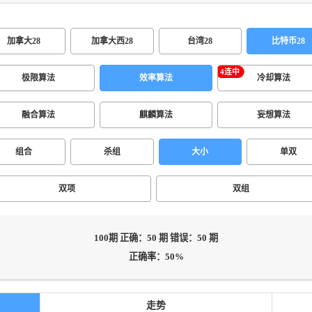
加拿大28
加拿大西28
台湾28
比特币28
极限算法
效率算法
冷却算法
融合算法
麒麟算法
妄想算法
组合
杀组
大小
单双
双项
双组
100期 正确：50 期 错误：50 期
正确率：50%
走势