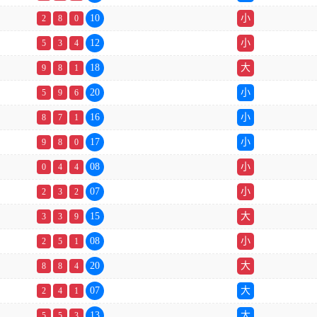
10
小
2
8
0
12
小
5
3
4
18
大
9
8
1
20
小
5
9
6
16
小
8
7
1
17
小
9
8
0
08
小
0
4
4
07
小
2
3
2
15
大
3
3
9
08
小
2
5
1
20
大
8
8
4
07
大
2
4
1
13
大
5
5
3