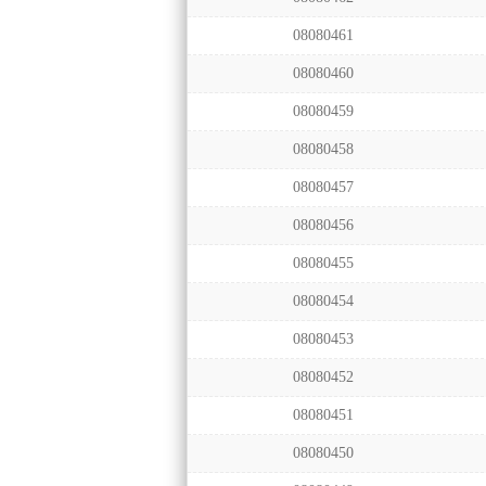
08080461
08080460
08080459
08080458
08080457
08080456
08080455
08080454
08080453
08080452
08080451
08080450