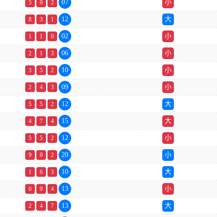
07
小
5
0
2
12
大
8
3
1
02
小
1
1
0
06
小
2
1
3
10
小
3
5
2
09
小
2
4
3
12
大
5
5
2
15
大
4
7
4
12
小
5
5
2
20
小
9
9
2
10
大
1
6
3
13
小
0
9
4
13
大
2
4
7