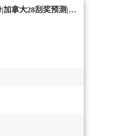
谨记地址-28Yc.com 加拿大28-开奖|结果查询|加拿大PC历史走势|加拿大28刮奖预测|加拿大PC28大神预测|加拿大结果咪牌查询