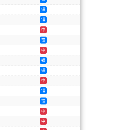
错
错
中
错
中
错
错
中
错
错
中
中