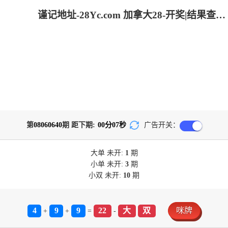
谨记地址-28Yc.com 加拿大28-开奖|结果查询|加拿大PC历史走势|加拿大28刮奖预测|加拿大PC28大神预测|加拿大结果咪牌查询
第
08060640
期 距下期:
00
分
07
秒
广告开关：
大单
未开:
1
期
小单
未开:
3
期
小双
未开:
10
期
4
9
9
22
大
双
咪牌
+
+
=
-