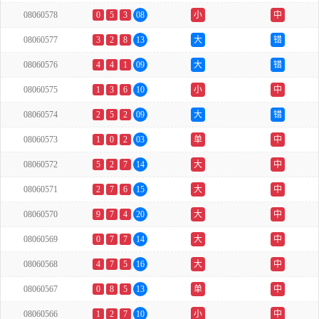
08060578
0
5
3
08
小
中
08060577
3
2
8
13
大
错
08060576
4
4
1
09
大
错
08060575
1
3
6
10
小
中
08060574
2
5
2
09
大
错
08060573
1
0
2
03
单
中
08060572
5
2
7
14
大
中
08060571
2
7
6
15
大
中
08060570
9
7
4
20
大
中
08060569
0
7
7
14
大
中
08060568
4
7
5
16
大
中
08060567
0
8
5
13
单
中
08060566
1
2
7
10
小
中