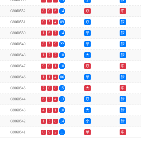
08060553
5
9
9
23
小
错
08060552
8
0
6
14
双
中
08060551
0
5
4
09
双
错
08060550
1
6
7
14
单
错
08060549
8
5
9
22
单
错
08060548
1
7
2
10
大
错
08060547
9
0
1
10
双
中
08060546
1
1
4
06
单
错
08060545
7
0
8
15
大
中
08060544
6
3
4
13
双
错
08060543
4
5
1
10
大
错
08060542
1
5
8
14
小
错
08060541
0
9
2
11
单
中