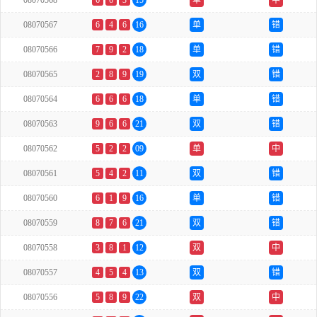
08070568
6
6
3
15
单
中
08070567
6
4
6
16
单
错
08070566
7
9
2
18
单
错
08070565
2
8
9
19
双
错
08070564
6
6
6
18
单
错
08070563
9
6
6
21
双
错
08070562
5
2
2
09
单
中
08070561
5
4
2
11
双
错
08070560
6
1
9
16
单
错
08070559
8
7
6
21
双
错
08070558
3
8
1
12
双
中
08070557
4
5
4
13
双
错
08070556
5
8
9
22
双
中