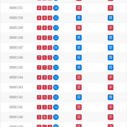
08081351
4
8
6
18
双
中
08081350
4
4
4
12
单
错
08081349
7
4
4
15
单
中
08081348
6
3
3
12
单
错
08081347
2
5
1
08
单
错
08081346
7
1
5
13
双
错
08081345
7
7
8
22
单
错
08081344
4
3
5
12
双
中
08081343
1
1
0
02
双
中
08081342
7
5
3
15
双
错
08081341
1
5
8
14
双
中
08081340
5
8
3
16
双
中