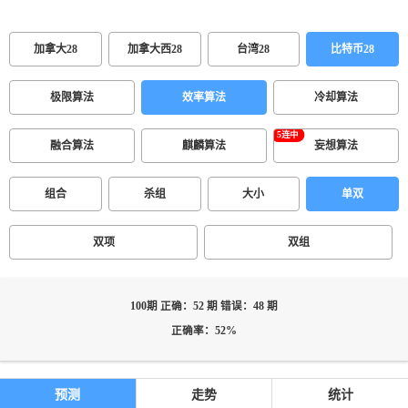
加拿大28
加拿大西28
台湾28
比特币28
极限算法
效率算法
冷却算法
融合算法
麒麟算法
妄想算法
组合
杀组
大小
单双
双项
双组
100期 正确：52 期 错误：48 期
正确率：52%
预测
走势
统计