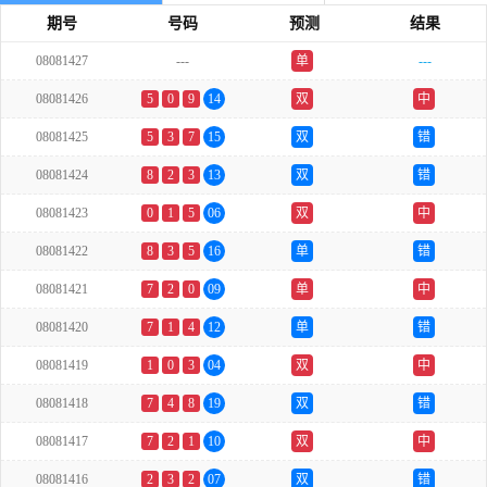
期号
号码
预测
结果
08081427
---
单
---
08081426
5
0
9
14
双
中
08081425
5
3
7
15
双
错
08081424
8
2
3
13
双
错
08081423
0
1
5
06
双
中
08081422
8
3
5
16
单
错
08081421
7
2
0
09
单
中
08081420
7
1
4
12
单
错
08081419
1
0
3
04
双
中
08081418
7
4
8
19
双
错
08081417
7
2
1
10
双
中
08081416
2
3
2
07
双
错