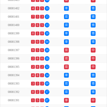
08081403
3
5
6
14
双
中
08081402
4
1
5
10
单
错
08081401
7
5
3
15
双
错
08081400
2
6
5
13
双
错
08081399
8
1
9
18
单
错
08081398
1
0
3
04
单
错
08081397
9
5
6
20
双
中
08081396
2
8
6
16
双
中
08081395
2
8
2
12
双
中
08081394
4
8
2
14
单
错
08081393
3
3
3
09
双
错
08081392
8
2
7
17
双
错
08081391
1
5
1
07
单
中