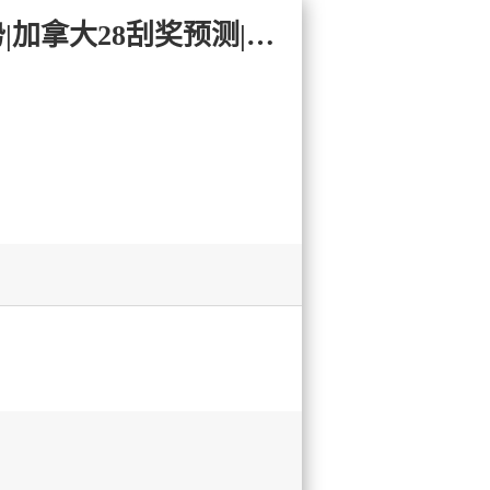
谨记地址-28Yc.com 加拿大28-开奖|结果查询|加拿大PC历史走势|加拿大28刮奖预测|加拿大PC28大神预测|加拿大结果咪牌查询