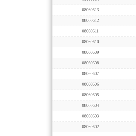
08060613
08060612
08060611
08060610
08060609
08060608
08060607
08060606
08060605
08060604
08060603
08060602