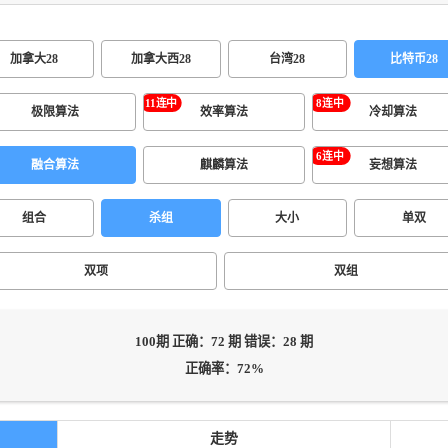
加拿大28
加拿大西28
台湾28
比特币28
极限算法
效率算法
冷却算法
融合算法
麒麟算法
妄想算法
组合
杀组
大小
单双
双项
双组
100期 正确：72 期 错误：28 期
正确率：72%
走势