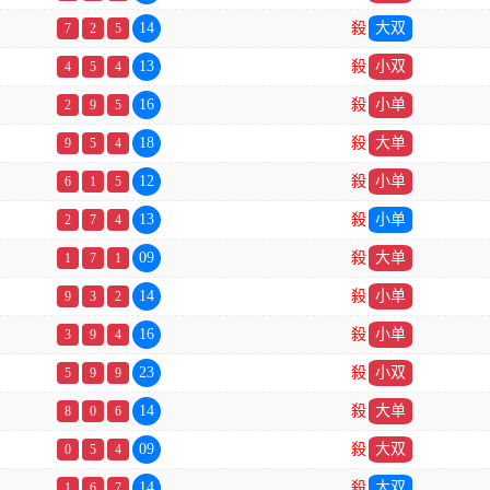
14
殺
大双
7
2
5
13
殺
小双
4
5
4
16
殺
小单
2
9
5
18
殺
大单
9
5
4
12
殺
小单
6
1
5
13
殺
小单
2
7
4
09
殺
大单
1
7
1
14
殺
小单
9
3
2
16
殺
小单
3
9
4
23
殺
小双
5
9
9
14
殺
大单
8
0
6
09
殺
大双
0
5
4
14
殺
大双
1
6
7