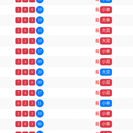
10
殺
小单
1
0
9
10
殺
大单
7
0
3
15
殺
大双
2
6
7
10
殺
大双
5
2
3
17
殺
小单
5
7
5
09
殺
小双
3
4
2
20
殺
大双
2
9
9
09
殺
小双
7
2
0
17
殺
小双
7
4
6
11
殺
小单
6
2
3
10
殺
小单
3
4
3
06
殺
小单
3
0
3