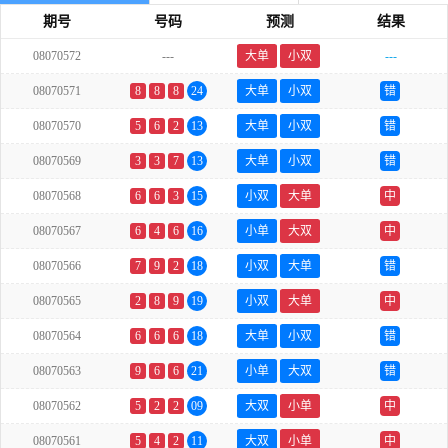
期号
号码
预测
结果
08070572
---
大单
小双
---
08070571
8
8
8
24
大单
小双
错
08070570
5
6
2
13
大单
小双
错
08070569
3
3
7
13
大单
小双
错
08070568
6
6
3
15
小双
大单
中
08070567
6
4
6
16
小单
大双
中
08070566
7
9
2
18
小双
大单
错
08070565
2
8
9
19
小双
大单
中
08070564
6
6
6
18
大单
小双
错
08070563
9
6
6
21
小单
大双
错
08070562
5
2
2
09
大双
小单
中
08070561
5
4
2
11
大双
小单
中