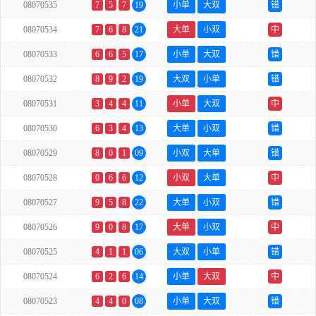
08070535
7
5
7
19
小单
大双
错
08070534
7
6
8
21
大单
小双
中
08070533
6
6
5
17
小单
大双
错
08070532
8
9
2
19
大双
小单
错
08070531
3
4
4
11
小单
大双
中
08070530
6
3
4
13
大单
小双
错
08070529
8
0
1
09
小双
大单
错
08070528
0
6
6
12
小双
大单
中
08070527
9
5
8
22
大单
小双
错
08070526
9
0
8
17
大单
小双
中
08070525
4
1
1
06
大双
小单
错
08070524
6
2
6
14
小单
大双
中
08070523
4
4
0
08
小单
大双
错