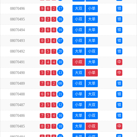
08070496
9
6
2
17
大双
小单
错
08070495
9
2
5
16
小双
大单
错
08070494
2
6
8
16
小双
大单
错
08070493
0
3
4
07
小双
大单
错
08070492
8
5
7
20
大单
小双
错
08070491
2
4
4
10
小双
大单
中
08070490
5
7
1
13
大双
小单
中
08070489
7
0
2
09
小双
大单
错
08070488
6
9
6
21
小单
大双
错
08070487
2
5
5
12
小单
大双
错
08070486
7
5
4
16
大单
小双
错
08070485
0
3
7
10
大单
小双
中