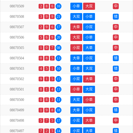
08070509
2
8
6
16
小单
大双
中
08070508
3
9
9
21
大双
小单
错
08070507
2
9
6
17
大单
小双
中
08070506
5
6
9
20
大双
小单
中
08070505
1
0
7
08
小双
大单
中
08070504
0
8
5
13
大单
小双
错
08070503
4
5
1
10
小单
大双
错
08070502
9
1
5
15
小双
大单
中
08070501
8
1
4
13
小单
大双
中
08070500
0
8
3
11
大双
小单
中
08070499
1
9
8
18
大单
小双
错
08070498
5
7
5
17
小双
大单
中
08070497
7
2
5
14
小双
大单
错