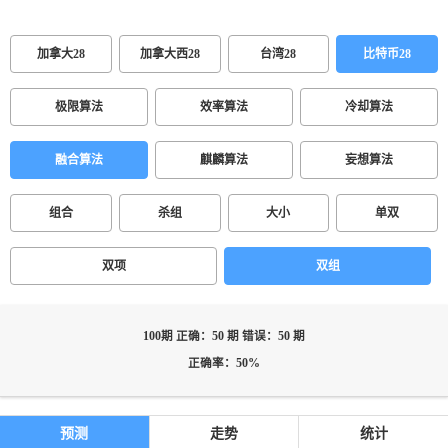
加拿大28
加拿大西28
台湾28
比特币28
极限算法
效率算法
冷却算法
融合算法
麒麟算法
妄想算法
组合
杀组
大小
单双
双项
双组
100期 正确：50 期 错误：50 期
正确率：50%
预测
走势
统计