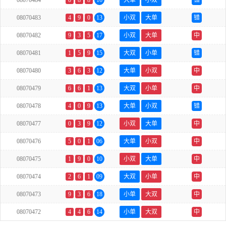
08070484
0
8
8
16
大单
小双
错
08070483
4
9
0
13
小双
大单
错
08070482
9
3
5
17
小双
大单
中
08070481
1
5
9
15
大双
小单
错
08070480
3
6
3
12
大单
小双
中
08070479
6
6
1
13
大双
小单
中
08070478
4
0
9
13
大单
小双
错
08070477
0
3
9
12
小双
大单
中
08070476
5
0
1
06
大单
小双
中
08070475
1
9
0
10
小双
大单
中
08070474
2
6
1
09
大双
小单
中
08070473
9
3
6
18
小单
大双
中
08070472
4
4
6
14
小单
大双
中