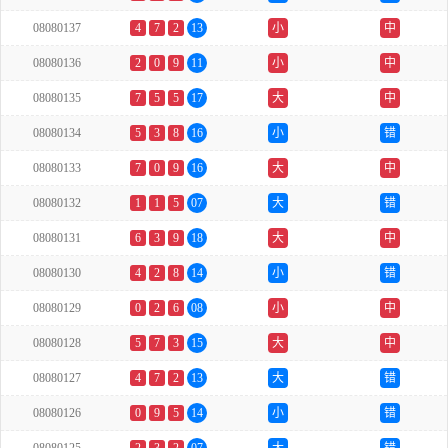
08080137
4
7
2
13
小
中
08080136
2
0
9
11
小
中
08080135
7
5
5
17
大
中
08080134
5
3
8
16
小
错
08080133
7
0
9
16
大
中
08080132
1
1
5
07
大
错
08080131
6
3
9
18
大
中
08080130
4
2
8
14
小
错
08080129
0
2
6
08
小
中
08080128
5
7
3
15
大
中
08080127
4
7
2
13
大
错
08080126
0
9
5
14
小
错