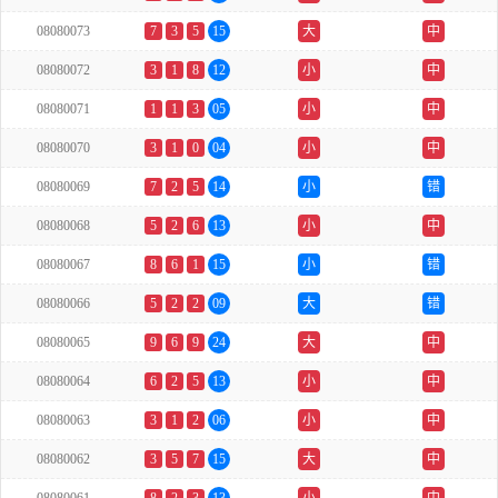
08080073
7
3
5
15
大
中
08080072
3
1
8
12
小
中
08080071
1
1
3
05
小
中
08080070
3
1
0
04
小
中
08080069
7
2
5
14
小
错
08080068
5
2
6
13
小
中
08080067
8
6
1
15
小
错
08080066
5
2
2
09
大
错
08080065
9
6
9
24
大
中
08080064
6
2
5
13
小
中
08080063
3
1
2
06
小
中
08080062
3
5
7
15
大
中