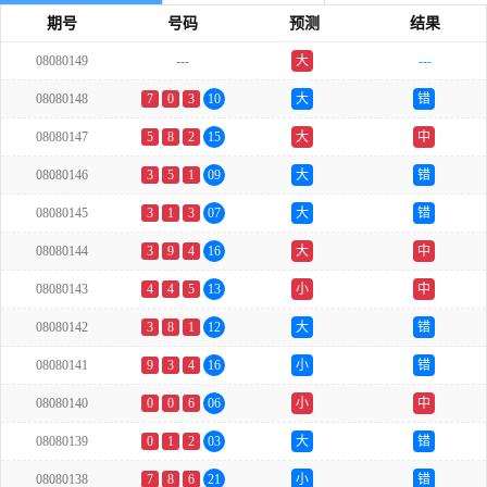
期号
号码
预测
结果
08080149
---
大
---
单
08080148
7
0
3
10
大
错
08080147
5
8
2
15
大
中
08080146
3
5
1
09
大
错
08080145
3
1
3
07
大
错
08080144
3
9
4
16
大
中
08080143
4
4
5
13
小
中
08080142
3
8
1
12
大
错
08080141
9
3
4
16
小
错
08080140
0
0
6
06
小
中
08080139
0
1
2
03
大
错
08080138
7
8
6
21
小
错