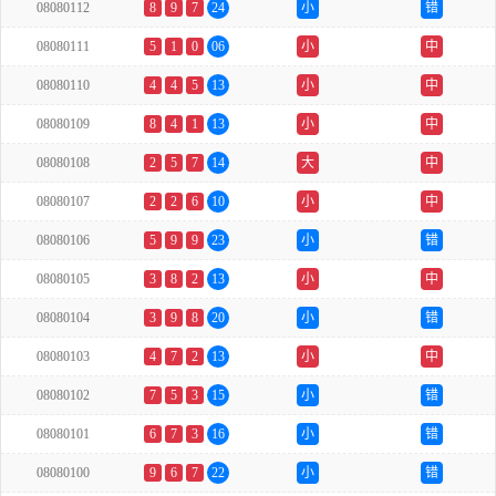
08080112
8
9
7
24
小
错
08080111
5
1
0
06
小
中
08080110
4
4
5
13
小
中
08080109
8
4
1
13
小
中
08080108
2
5
7
14
大
中
08080107
2
2
6
10
小
中
08080106
5
9
9
23
小
错
08080105
3
8
2
13
小
中
08080104
3
9
8
20
小
错
08080103
4
7
2
13
小
中
08080102
7
5
3
15
小
错
08080101
6
7
3
16
小
错
08080100
9
6
7
22
小
错