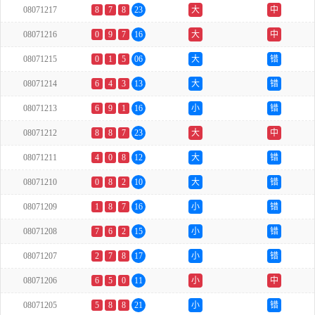
08071217
8
7
8
23
大
中
08071216
0
9
7
16
大
中
08071215
0
1
5
06
大
错
08071214
6
4
3
13
大
错
08071213
6
9
1
16
小
错
08071212
8
8
7
23
大
中
08071211
4
0
8
12
大
错
08071210
0
8
2
10
大
错
08071209
1
8
7
16
小
错
08071208
7
6
2
15
小
错
08071207
2
7
8
17
小
错
08071206
6
5
0
11
小
中
08071205
5
8
8
21
小
错