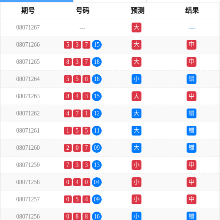
期号
号码
预测
结果
08071267
---
大
---
单
08071266
5
3
7
15
大
中
08071265
8
3
7
18
大
中
08071264
5
5
8
18
小
错
08071263
8
4
3
15
大
中
08071262
4
7
1
12
大
错
08071261
1
5
5
11
大
错
08071260
2
0
7
09
大
错
08071259
7
3
3
13
小
中
08071258
0
4
0
04
小
中
08071257
0
5
4
09
小
中
08071256
0
8
8
16
小
错