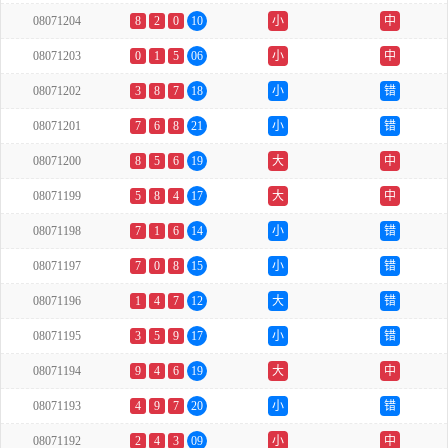
08071204
8
2
0
10
小
中
08071203
0
1
5
06
小
中
08071202
3
8
7
18
小
错
08071201
7
6
8
21
小
错
08071200
8
5
6
19
大
中
08071199
5
8
4
17
大
中
08071198
7
1
6
14
小
错
08071197
7
0
8
15
小
错
08071196
1
4
7
12
大
错
08071195
3
5
9
17
小
错
08071194
9
4
6
19
大
中
08071193
4
9
7
20
小
错
08071192
2
4
3
09
小
中