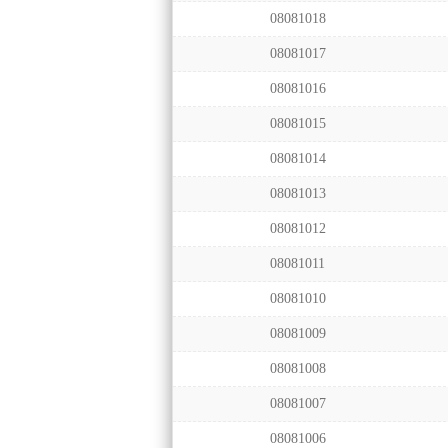
08081018
08081017
08081016
08081015
08081014
08081013
08081012
08081011
08081010
08081009
08081008
08081007
08081006