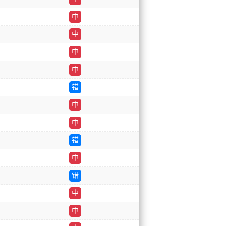
中
中
中
中
错
中
中
错
中
错
中
中