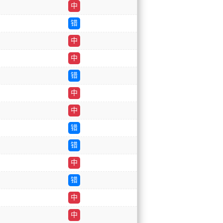
中
错
中
中
错
中
中
错
错
中
错
中
中