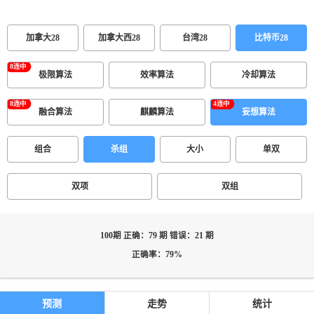
加拿大28
加拿大西28
台湾28
比特币28
极限算法
效率算法
冷却算法
融合算法
麒麟算法
妄想算法
组合
杀组
大小
单双
双项
双组
100期 正确：79 期 错误：21 期
正确率：79%
预测
走势
统计