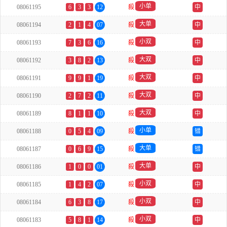
小单
08061195
6
3
3
12
殺
中
大单
08061194
2
1
4
07
殺
中
小双
08061193
7
3
6
16
殺
中
大双
08061192
3
8
2
13
殺
中
大双
08061191
9
9
1
19
殺
中
大双
08061190
2
7
2
11
殺
中
大双
08061189
8
1
1
10
殺
中
小单
08061188
0
5
4
09
殺
错
大单
08061187
0
6
9
15
殺
错
大单
08061186
1
0
0
01
殺
中
小双
08061185
1
4
2
07
殺
中
小双
08061184
6
3
8
17
殺
中
小双
08061183
5
8
1
14
殺
中