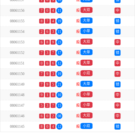
08061157
1
6
9
16
殺
错
大双
08061156
7
0
4
11
殺
中
大单
08061155
8
7
4
19
殺
错
小单
08061154
2
6
3
11
殺
错
大双
08061153
6
8
9
23
殺
中
大单
08061152
7
3
7
17
殺
错
大单
08061151
0
6
6
12
殺
中
小双
08061150
7
9
3
19
殺
中
大单
08061149
7
9
5
21
殺
错
小单
08061148
9
1
0
10
殺
中
小单
08061147
5
3
7
15
殺
中
大双
08061146
6
0
2
08
殺
中
小双
08061145
8
0
4
12
殺
错