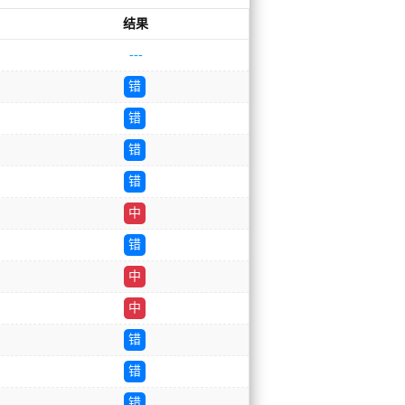
结果
---
错
错
错
错
中
错
中
中
错
错
错