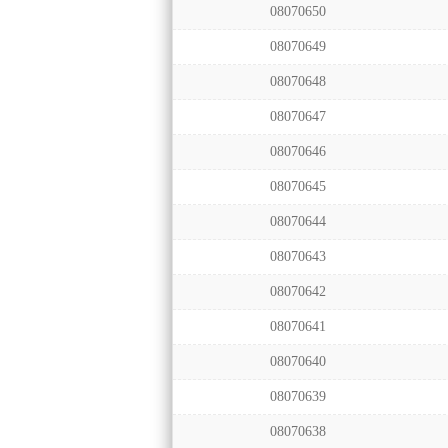
08070650
08070649
08070648
08070647
08070646
08070645
08070644
08070643
08070642
08070641
08070640
08070639
08070638