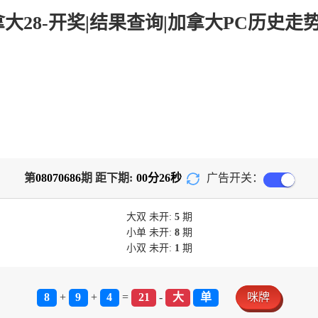
第
08070686
期 距下期:
00
分
26
秒
广告开关：
大双
未开:
5
期
小单
未开:
8
期
小双
未开:
1
期
8
+
9
+
4
=
21
-
大
单
咪牌