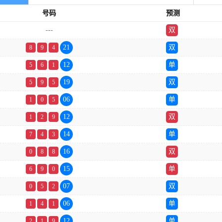
号码
预测
---
双
21
双
8
9
4
12
单
5
6
1
19
双
5
9
5
06
单
1
0
5
12
双
1
2
9
14
单
7
4
3
16
双
0
8
8
15
单
6
9
0
07
双
0
5
2
06
单
1
4
1
12
单
2
1
9