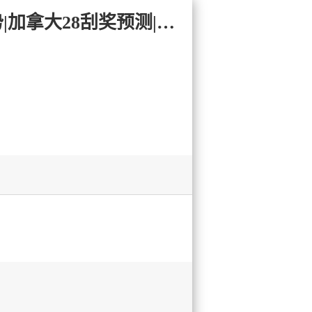
谨记地址-28Yc.com 加拿大28-开奖|结果查询|加拿大PC历史走势|加拿大28刮奖预测|加拿大PC28大神预测|加拿大结果咪牌查询