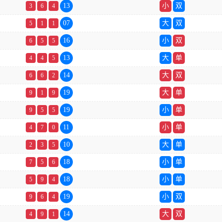
13
小
双
3
6
4
07
大
双
5
1
1
16
小
双
6
5
5
13
大
单
4
4
5
14
大
双
6
6
2
19
大
单
9
1
9
19
小
单
9
5
5
11
小
单
4
7
0
10
大
单
2
3
5
18
小
单
7
5
6
18
小
单
5
9
4
19
小
双
9
6
4
14
大
双
4
9
1