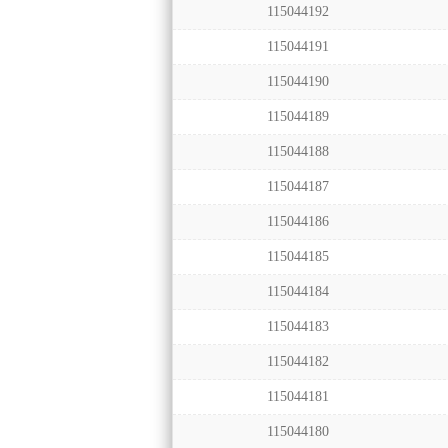
115044192
115044191
115044190
115044189
115044188
115044187
115044186
115044185
115044184
115044183
115044182
115044181
115044180