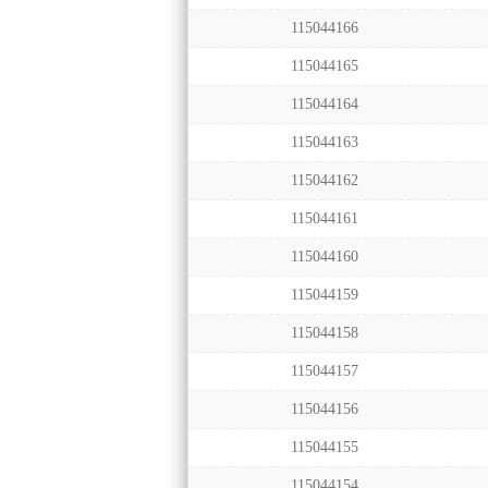
115044166
115044165
115044164
115044163
115044162
115044161
115044160
115044159
115044158
115044157
115044156
115044155
115044154