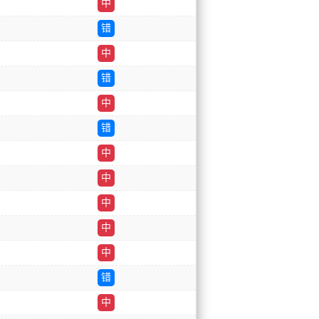
中
错
中
错
中
错
中
中
中
中
中
错
中