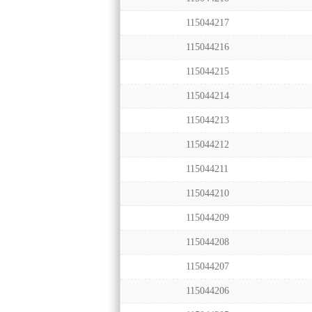
115044217
115044216
115044215
115044214
115044213
115044212
115044211
115044210
115044209
115044208
115044207
115044206