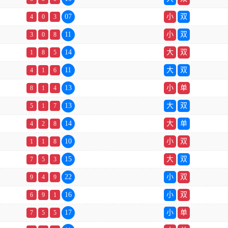
07
小
双
4
0
3
11
小
双
3
0
8
14
大
双
1
8
5
11
大
双
4
1
6
13
小
单
8
1
4
13
大
双
5
1
7
14
大
单
4
2
8
10
小
双
1
1
8
15
大
双
7
5
3
22
小
双
9
4
9
16
小
双
6
9
1
17
小
单
7
5
5