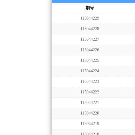
期号
115044229
115044228
115044227
115044226
115044225
115044224
115044223
115044222
115044221
115044220
115044219
115044218