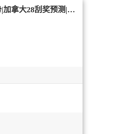
谨记地址-28Yc.com 加拿大28-开奖|结果查询|加拿大PC历史走势|加拿大28刮奖预测|加拿大PC28大神预测|加拿大结果咪牌查询