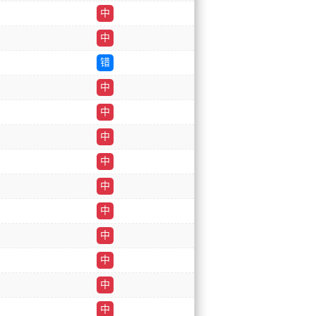
中
中
错
中
中
中
中
中
中
中
中
中
中