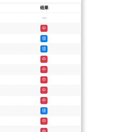
结果
---
中
错
错
中
中
中
中
中
错
中
中