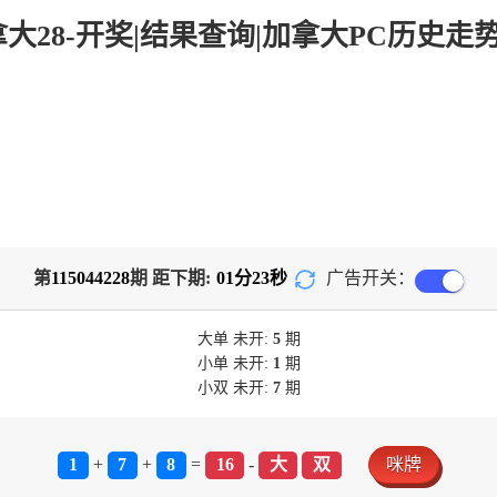
第
115044228
期 距下期:
01
分
23
秒
广告开关：
大单
未开:
5
期
小单
未开:
1
期
小双
未开:
7
期
1
+
7
+
8
=
16
-
大
双
咪牌