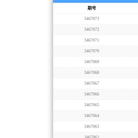
期号
3467073
3467072
3467071
3467070
3467069
3467068
3467067
3467066
3467065
3467064
3467063
3467062