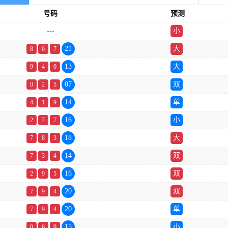
号码
预测
---
小
21
大
8
6
7
13
大
9
4
0
07
双
0
2
5
14
单
4
1
9
16
小
2
7
7
18
大
7
8
3
14
双
7
3
4
16
双
2
9
5
20
双
7
9
4
20
单
7
9
4
15
小
0
6
9