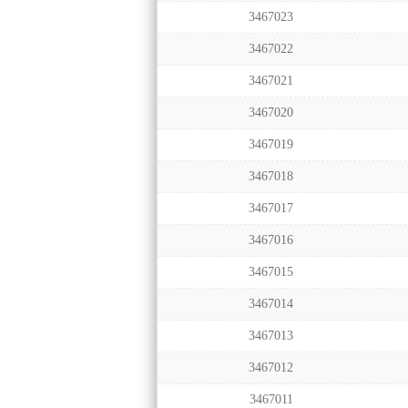
3467023
3467022
3467021
3467020
3467019
3467018
3467017
3467016
3467015
3467014
3467013
3467012
3467011