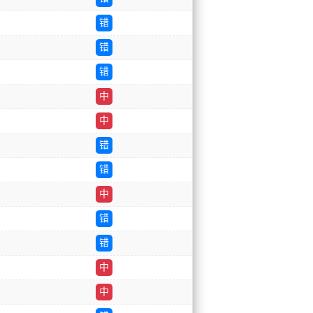
错
错
错
中
中
错
错
中
错
错
中
中