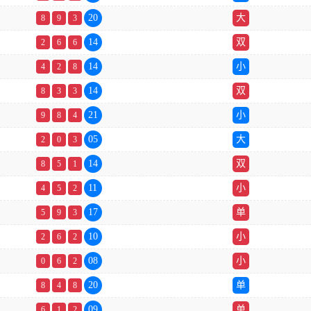
20
大
8
9
3
14
双
2
6
6
14
小
4
2
8
14
双
8
3
3
21
小
9
8
4
05
大
2
0
3
14
双
8
5
1
11
小
4
5
2
17
单
5
9
3
10
小
2
6
2
08
小
0
6
2
20
单
8
4
8
09
单
6
1
2