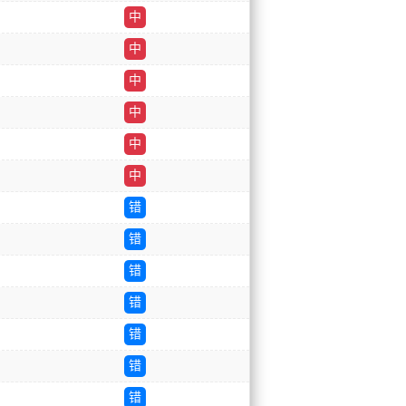
中
中
中
中
中
中
错
错
错
错
错
错
错