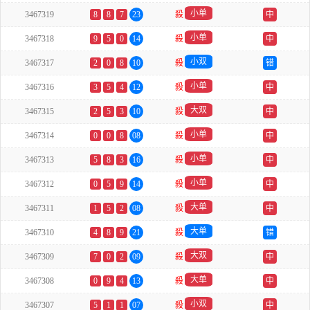
小单
3467319
8
8
7
23
殺
中
小单
3467318
9
5
0
14
殺
中
小双
3467317
2
0
8
10
殺
错
小单
3467316
3
5
4
12
殺
中
大双
3467315
2
5
3
10
殺
中
小单
3467314
0
0
8
08
殺
中
小单
3467313
5
8
3
16
殺
中
小单
3467312
0
5
9
14
殺
中
大单
3467311
1
5
2
08
殺
中
大单
3467310
4
8
9
21
殺
错
大双
3467309
7
0
2
09
殺
中
大单
3467308
0
9
4
13
殺
中
小双
3467307
5
1
1
07
殺
中