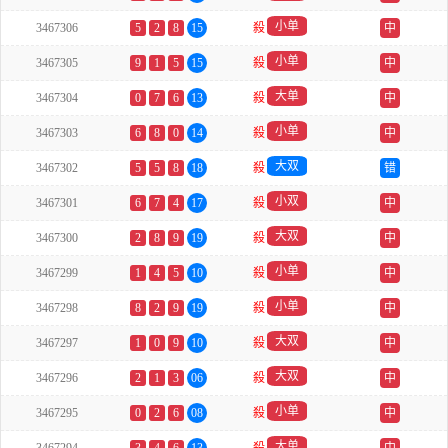
小单
3467306
5
2
8
15
殺
中
小单
3467305
9
1
5
15
殺
中
大单
3467304
0
7
6
13
殺
中
小单
3467303
6
8
0
14
殺
中
大双
3467302
5
5
8
18
殺
错
小双
3467301
6
7
4
17
殺
中
大双
3467300
2
8
9
19
殺
中
小单
3467299
1
4
5
10
殺
中
小单
3467298
8
2
9
19
殺
中
大双
3467297
1
0
9
10
殺
中
大双
3467296
2
1
3
06
殺
中
小单
3467295
0
2
6
08
殺
中
大单