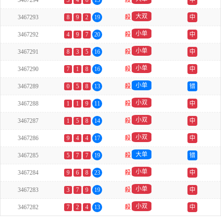
3467294
3
4
6
13
殺
中
大双
3467293
8
9
2
19
殺
中
小单
3467292
4
9
7
20
殺
中
小单
3467291
8
3
5
16
殺
中
小单
3467290
7
1
8
16
殺
中
小单
3467289
0
5
8
13
殺
错
小双
3467288
1
1
9
11
殺
中
小双
3467287
1
5
8
14
殺
中
小双
3467286
9
4
4
17
殺
中
大单
3467285
5
7
7
19
殺
错
小单
3467284
9
6
8
23
殺
中
小单
3467283
3
7
9
19
殺
中
小双
3467282
7
2
4
13
殺
中