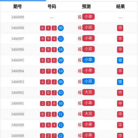
期号
号码
预测
结果
小单
3466999
---
殺
---
小双
3466998
6
1
2
09
殺
中
小单
3466997
9
9
4
22
殺
中
小双
3466996
0
9
9
18
殺
中
小单
3466995
9
0
0
09
殺
错
小单
3466994
3
7
4
14
殺
中
小双
3466993
4
2
2
08
殺
错
大双
3466992
1
0
2
03
殺
中
小单
3466991
2
5
9
16
殺
中
大双
3466990
8
2
1
11
殺
中
小单
3466989
3
5
4
12
殺
中
小单
3466988
3
2
7
12
殺
中