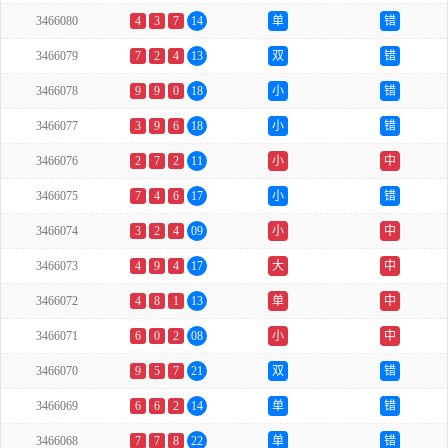
3466080
4
3
7
14
单
错
3466079
7
2
4
13
双
错
3466078
9
9
0
18
小
错
3466077
3
9
6
18
小
错
3466076
2
7
2
11
小
中
3466075
7
4
6
17
小
错
3466074
3
2
4
09
小
中
3466073
4
9
4
17
大
中
3466072
4
8
1
13
单
中
3466071
6
0
2
08
小
中
3466070
9
5
7
21
双
错
3466069
6
6
2
14
单
错
3466068
7
7
8
22
单
错