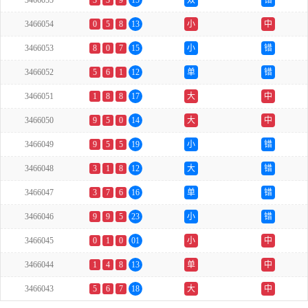
3466055
3
3
9
15
双
错
3466054
0
5
8
13
小
中
3466053
8
0
7
15
小
错
3466052
5
6
1
12
单
错
3466051
1
8
8
17
大
中
3466050
9
5
0
14
大
中
3466049
9
5
5
19
小
错
3466048
3
1
8
12
大
错
3466047
3
7
6
16
单
错
3466046
9
9
5
23
小
错
3466045
0
1
0
01
小
中
3466044
1
4
8
13
单
中
3466043
5
6
7
18
大
中