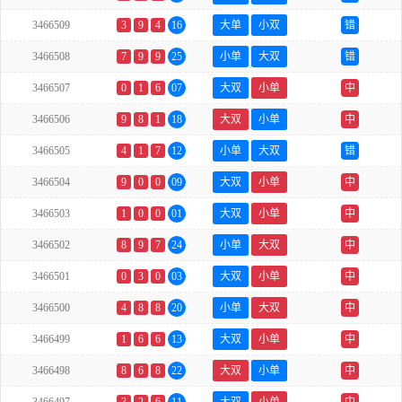
3466509
3
9
4
16
大单
小双
错
3466508
7
9
9
25
小单
大双
错
3466507
0
1
6
07
大双
小单
中
3466506
9
8
1
18
大双
小单
中
3466505
4
1
7
12
小单
大双
错
3466504
9
0
0
09
大双
小单
中
3466503
1
0
0
01
大双
小单
中
3466502
8
9
7
24
小单
大双
中
3466501
0
3
0
03
大双
小单
中
3466500
4
8
8
20
小单
大双
中
3466499
1
6
6
13
大双
小单
中
3466498
8
6
8
22
大双
小单
中