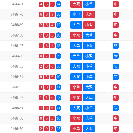
3466471
4
5
5
14
大双
小单
中
3466470
6
6
8
20
小单
大双
中
3466469
2
6
4
12
大单
小双
中
3466468
7
0
3
10
小双
大单
中
3466467
1
8
4
13
大单
小双
错
3466466
0
7
2
09
大单
小双
错
3466465
2
0
6
08
大双
小单
错
3466464
8
5
6
19
大双
小单
错
3466463
3
0
8
11
小单
大双
中
3466462
1
1
6
08
小双
大单
中
3466461
7
8
6
21
大双
小单
错
3466460
0
5
5
10
小双
大单
中
3466459
2
0
3
05
小单
大双
中