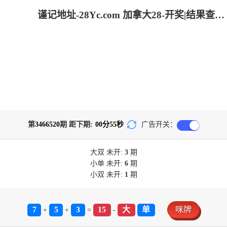
谨记地址-28Yc.com 加拿大28-开奖|结果查询|加拿大PC历史走势|加拿大28刮奖预测|加拿大PC28大神预测|加拿大结果咪牌查询
第
3466520
期 距下期:
00
分
55
秒
广告开关：
大双
未开:
3
期
小单
未开:
6
期
小双
未开:
1
期
7
5
3
15
大
单
咪牌
+
+
=
-