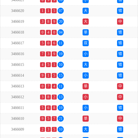
3466621
0
9
9
18
小
错
3466620
1
1
5
07
大
错
3466619
3
8
9
20
大
中
3466618
0
4
0
04
单
错
3466617
5
0
6
11
双
错
3466616
7
3
9
19
小
错
3466615
4
5
1
10
大
错
3466614
9
1
5
15
小
错
3466613
0
7
4
11
单
中
3466612
3
8
2
13
小
中
3466611
5
6
8
19
小
错
3466610
9
5
7
21
单
中
3466609
2
3
5
10
大
错