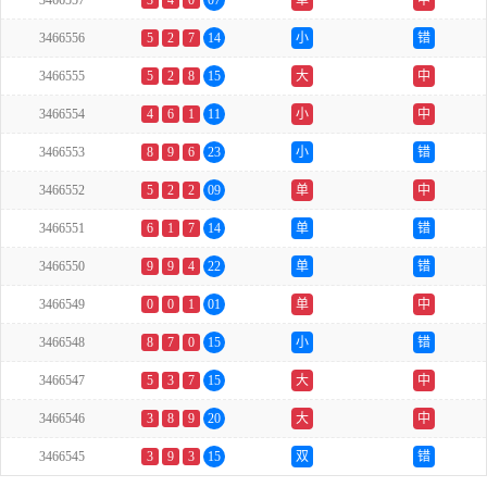
3466557
3
4
0
07
单
中
3466556
5
2
7
14
小
错
3466555
5
2
8
15
大
中
3466554
4
6
1
11
小
中
3466553
8
9
6
23
小
错
3466552
5
2
2
09
单
中
3466551
6
1
7
14
单
错
3466550
9
9
4
22
单
错
3466549
0
0
1
01
单
中
3466548
8
7
0
15
小
错
3466547
5
3
7
15
大
中
3466546
3
8
9
20
大
中
3466545
3
9
3
15
双
错