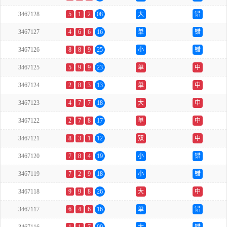
3467128
5
1
2
08
大
错
3467127
4
6
6
16
单
错
3467126
8
8
9
25
小
错
3467125
5
9
9
23
单
中
3467124
2
8
3
13
单
中
3467123
4
7
7
18
大
中
3467122
2
7
8
17
单
中
3467121
8
3
1
12
双
中
3467120
7
8
4
19
小
错
3467119
7
2
9
18
小
错
3467118
9
9
8
26
大
中
3467117
6
4
6
16
单
错