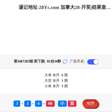
谨记地址-28Yc.com 加拿大28-开奖|结果查询|加拿大PC历史走势|加拿大28刮奖预测|加拿大PC28大神预测|加拿大结果咪牌查询
第
3467203
期 距下期:
01
分
34
秒
广告开关：
大单
未开:
6
期
大双
未开:
1
期
小单
未开:
3
期
3
1
4
08
小
双
咪牌
+
+
=
-