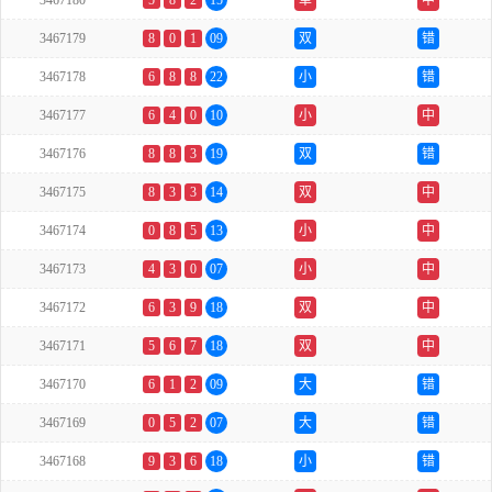
3467180
5
8
2
15
单
中
3467179
8
0
1
09
双
错
3467178
6
8
8
22
小
错
3467177
6
4
0
10
小
中
3467176
8
8
3
19
双
错
3467175
8
3
3
14
双
中
3467174
0
8
5
13
小
中
3467173
4
3
0
07
小
中
3467172
6
3
9
18
双
中
3467171
5
6
7
18
双
中
3467170
6
1
2
09
大
错
3467169
0
5
2
07
大
错
3467168
9
3
6
18
小
错