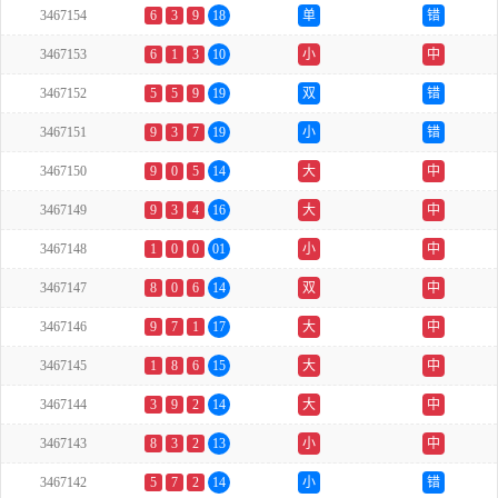
3467154
6
3
9
18
单
错
3467153
6
1
3
10
小
中
3467152
5
5
9
19
双
错
3467151
9
3
7
19
小
错
3467150
9
0
5
14
大
中
3467149
9
3
4
16
大
中
3467148
1
0
0
01
小
中
3467147
8
0
6
14
双
中
3467146
9
7
1
17
大
中
3467145
1
8
6
15
大
中
3467144
3
9
2
14
大
中
3467143
8
3
2
13
小
中
3467142
5
7
2
14
小
错