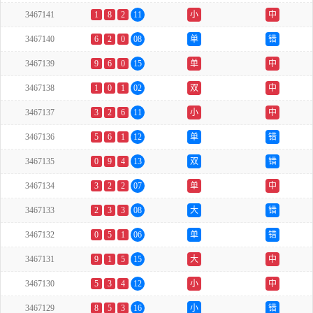
3467141
1
8
2
11
小
中
3467140
6
2
0
08
单
错
3467139
9
6
0
15
单
中
3467138
1
0
1
02
双
中
3467137
3
2
6
11
小
中
3467136
5
6
1
12
单
错
3467135
0
9
4
13
双
错
3467134
3
2
2
07
单
中
3467133
2
3
3
08
大
错
3467132
0
5
1
06
单
错
3467131
9
1
5
15
大
中
3467130
5
3
4
12
小
中
3467129
8
5
3
16
小
错