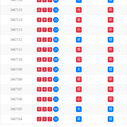
3467116
1
1
7
09
大
错
3467115
6
7
3
16
大
中
3467114
4
9
2
15
单
中
3467113
5
7
1
13
小
中
3467112
0
2
4
06
单
错
3467111
9
7
9
25
单
中
3467110
2
6
0
08
双
中
3467109
6
1
3
10
大
错
3467108
7
2
4
13
单
中
3467107
0
4
6
10
双
中
3467106
3
1
7
11
小
中
3467105
0
3
1
04
大
错
3467104
2
1
7
10
单
错