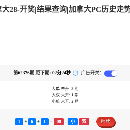
第
62376
期 距下期:
02
分
23
秒
广告开关：
大单
未开:
3
期
大双
未开:
1
期
小单
未开:
2
期
1
+
6
+
1
=
08
-
小
双
咪牌