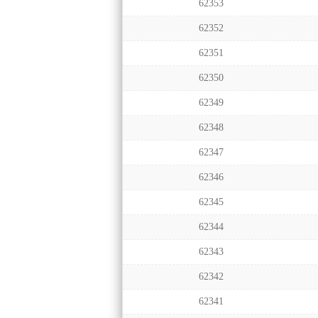
62353
62352
62351
62350
62349
62348
62347
62346
62345
62344
62343
62342
62341