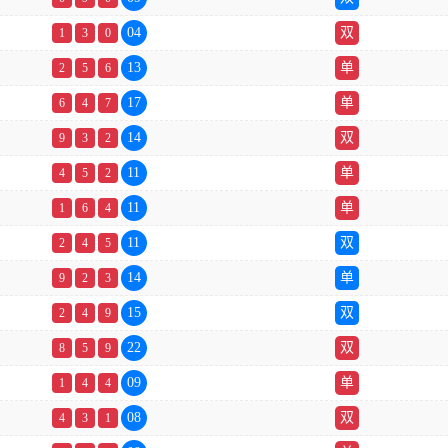
04
双
1
3
0
13
单
2
5
6
17
单
6
4
7
14
双
9
3
2
11
单
4
5
2
11
单
1
6
4
11
双
2
4
5
14
单
9
2
3
15
双
2
4
9
22
双
8
5
9
09
单
1
4
4
08
双
4
3
1