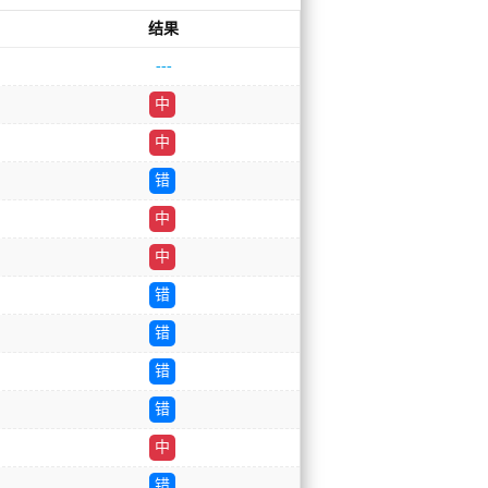
结果
---
中
中
错
中
中
错
错
错
错
中
错