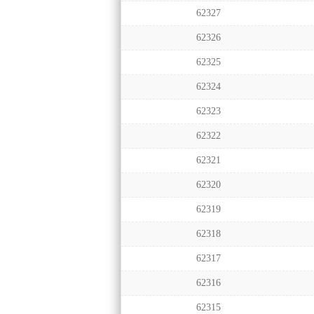
62327
62326
62325
62324
62323
62322
62321
62320
62319
62318
62317
62316
62315