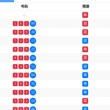
号码
预测
---
单
08
双
1
6
1
20
双
3
8
9
13
双
7
1
5
23
单
9
5
9
16
双
8
3
5
15
双
4
3
8
04
单
2
2
0
16
单
2
8
6
12
单
7
1
4
14
双
5
5
4
09
双
0
9
0