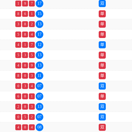
17
双
1
9
7
15
单
8
6
1
13
单
3
8
2
17
单
5
8
4
12
单
4
1
7
13
单
5
3
5
13
单
4
0
9
11
单
8
0
3
07
双
0
3
4
07
单
6
0
1
13
双
2
8
3
07
双
0
5
2
08
双
4
0
4