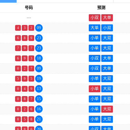
号码
预测
---
小双
大单
09
大单
小双
4
3
2
23
小单
大双
6
8
9
23
小单
大双
7
9
7
18
小双
大单
6
9
3
09
小双
大单
0
2
7
19
小单
大双
5
9
5
13
小单
大双
0
4
9
15
小单
大双
0
8
7
16
小单
大双
8
2
6
21
小单
大双
8
5
8
20
小双
大单
6
8
6