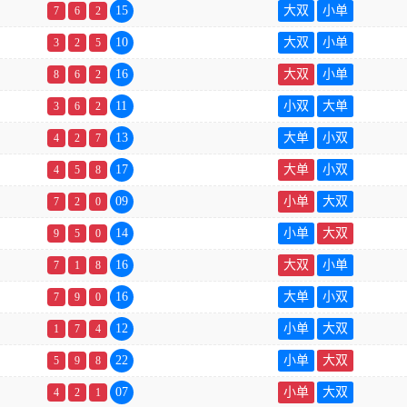
15
大双
小单
7
6
2
10
大双
小单
3
2
5
16
大双
小单
8
6
2
11
小双
大单
3
6
2
13
大单
小双
4
2
7
17
大单
小双
4
5
8
09
小单
大双
7
2
0
14
小单
大双
9
5
0
16
大双
小单
7
1
8
16
大单
小双
7
9
0
12
小单
大双
1
7
4
22
小单
大双
5
9
8
07
小单
大双
4
2
1