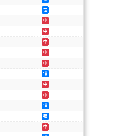
错
中
中
中
中
中
错
中
中
错
错
中