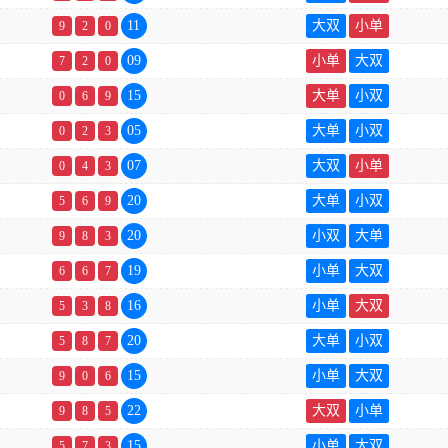
11
大双
小单
9
2
0
09
小单
大双
7
2
0
15
大单
小双
0
6
9
05
大单
小双
0
2
3
07
大双
小单
0
4
3
20
大单
小双
5
6
9
20
小双
大单
9
8
3
19
小单
大双
6
6
7
16
小单
大双
5
3
8
20
大单
小双
5
8
7
15
小单
大双
9
0
6
22
大双
小单
9
8
5
15
小单
大双
5
7
3