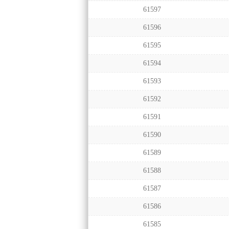
61597
61596
61595
61594
61593
61592
61591
61590
61589
61588
61587
61586
61585