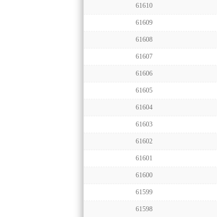
61610
61609
61608
61607
61606
61605
61604
61603
61602
61601
61600
61599
61598