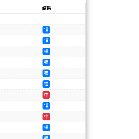
结果
---
错
错
错
错
错
错
中
错
中
错
错