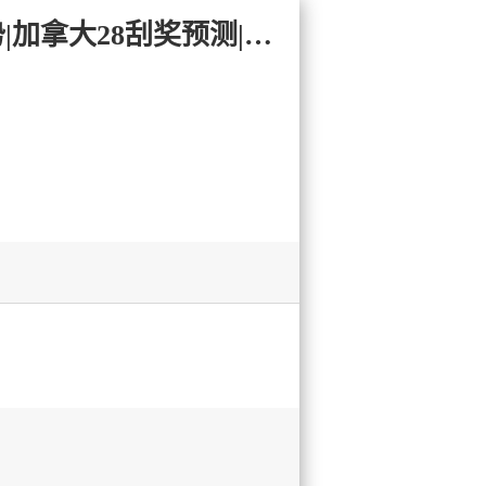
谨记地址-28Yc.com 加拿大28-开奖|结果查询|加拿大PC历史走势|加拿大28刮奖预测|加拿大PC28大神预测|加拿大结果咪牌查询