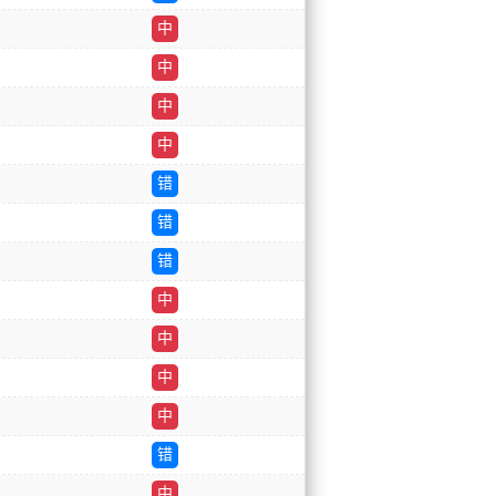
中
中
中
中
错
错
错
中
中
中
中
错
中