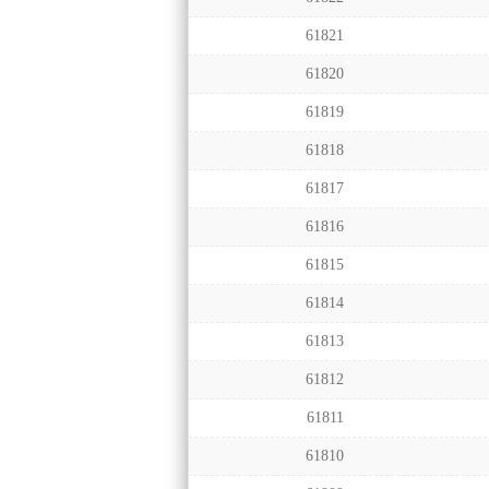
61821
61820
61819
61818
61817
61816
61815
61814
61813
61812
61811
61810