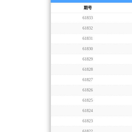
期号
61833
61832
61831
61830
61829
61828
61827
61826
61825
61824
61823
61822