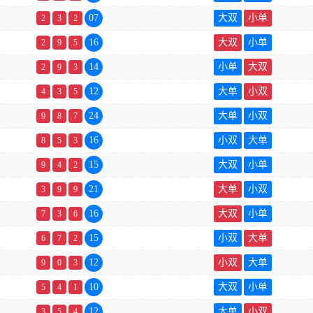
07
大双
小单
2
3
2
16
大双
小单
2
9
5
14
小单
大双
2
9
3
12
大单
小双
4
3
5
24
大单
小双
9
8
7
16
小双
大单
8
5
3
15
大双
小单
9
4
2
21
大单
小双
3
9
9
16
大双
小单
7
3
6
15
小双
大单
6
7
2
12
小双
大单
9
0
3
10
大双
小单
5
4
1
12
大单
小双
3
5
4