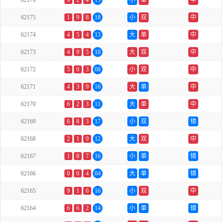
62176
9
2
4
15
小
单
中
62175
1
9
8
18
小
双
中
62174
4
5
4
13
大
单
中
62173
4
9
5
18
大
双
中
62172
5
0
3
08
小
双
中
62171
4
3
9
16
大
单
中
62170
6
2
3
11
大
单
中
62169
6
8
3
17
小
双
错
62168
2
1
9
12
大
双
中
62167
1
8
7
16
小
单
错
62166
0
0
4
04
大
单
错
62165
9
1
6
16
小
双
中
62164
6
6
2
14
小
单
错