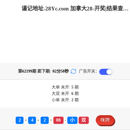
谨记地址-28Yc.com 加拿大28-开奖|结果查询|加拿大PC历史走势|加拿大28刮奖预测|加拿大PC28大神预测|加拿大结果咪牌查询
第
62199
期 距下期:
02
分
57
秒
广告开关：
大单
未开:
5
期
大双
未开:
6
期
小单
未开:
2
期
2
4
2
08
小
双
咪牌
+
+
=
-