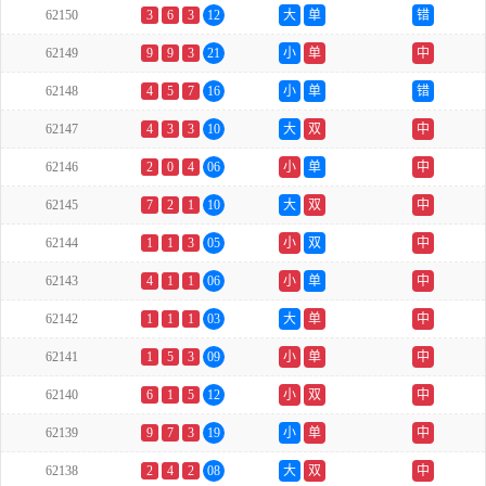
62150
3
6
3
12
大
单
错
62149
9
9
3
21
小
单
中
62148
4
5
7
16
小
单
错
62147
4
3
3
10
大
双
中
62146
2
0
4
06
小
单
中
62145
7
2
1
10
大
双
中
62144
1
1
3
05
小
双
中
62143
4
1
1
06
小
单
中
62142
1
1
1
03
大
单
中
62141
1
5
3
09
小
单
中
62140
6
1
5
12
小
双
中
62139
9
7
3
19
小
单
中
62138
2
4
2
08
大
双
中