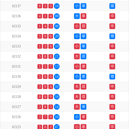
62137
8
3
3
14
小
单
错
62136
4
1
4
09
大
单
中
62135
1
4
3
08
小
双
中
62134
5
9
6
20
小
单
错
62133
1
3
6
10
小
单
中
62132
5
8
8
21
大
双
中
62131
1
5
7
13
小
单
中
62130
5
9
0
14
小
单
错
62129
3
9
4
16
大
双
中
62128
0
9
9
18
大
双
中
62127
3
8
3
14
大
单
中
62126
3
7
9
19
小
单
中
62125
5
0
2
07
小
单
中