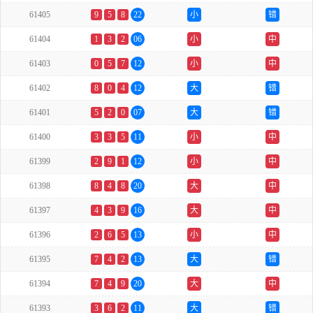
61405
9
5
8
22
小
错
61404
1
3
2
06
小
中
61403
0
5
7
12
小
中
61402
8
0
4
12
大
错
61401
5
2
0
07
大
错
61400
3
3
5
11
小
中
61399
2
9
1
12
小
中
61398
8
4
8
20
大
中
61397
4
3
9
16
大
中
61396
2
6
5
13
小
中
61395
7
4
2
13
大
错
61394
7
4
9
20
大
中
61393
3
6
2
11
大
错