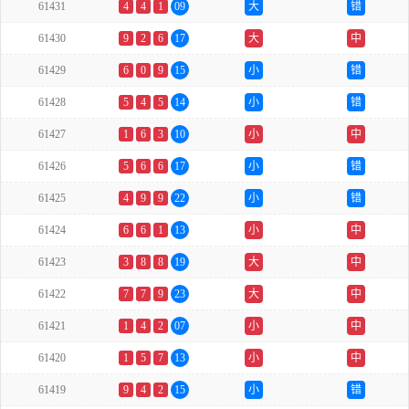
61431
4
4
1
09
大
错
61430
9
2
6
17
大
中
61429
6
0
9
15
小
错
61428
5
4
5
14
小
错
61427
1
6
3
10
小
中
61426
5
6
6
17
小
错
61425
4
9
9
22
小
错
61424
6
6
1
13
小
中
61423
3
8
8
19
大
中
61422
7
7
9
23
大
中
61421
1
4
2
07
小
中
61420
1
5
7
13
小
中
61419
9
4
2
15
小
错