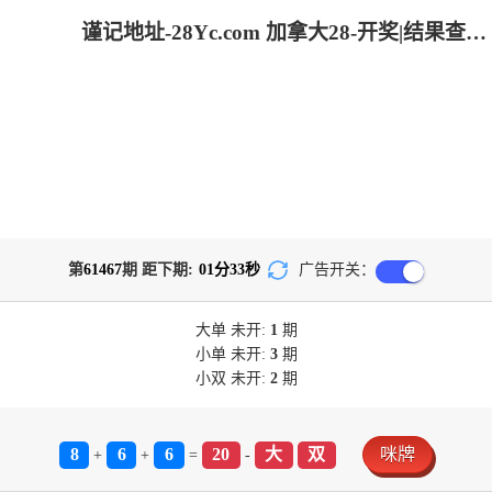
谨记地址-28Yc.com 加拿大28-开奖|结果查询|加拿大PC历史走势|加拿大28刮奖预测|加拿大PC28大神预测|加拿大结果咪牌查询
第
61467
期 距下期:
01
分
33
秒
广告开关：
大单
未开:
1
期
小单
未开:
3
期
小双
未开:
2
期
8
6
6
20
大
双
咪牌
+
+
=
-