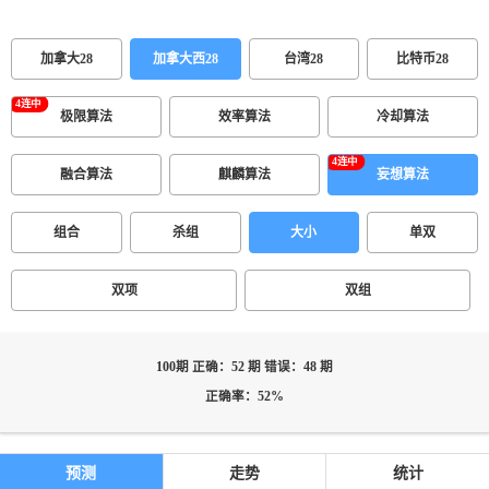
加拿大28
加拿大西28
台湾28
比特币28
极限算法
效率算法
冷却算法
融合算法
麒麟算法
妄想算法
组合
杀组
大小
单双
双项
双组
100期 正确：52 期 错误：48 期
正确率：52%
预测
走势
统计