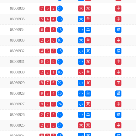
08060936
7
5
2
14
大
双
中
08060935
5
4
4
13
大
单
中
08060934
6
4
8
18
小
单
错
08060933
2
5
0
07
大
单
中
08060932
4
3
8
15
小
双
错
08060931
0
5
9
14
小
双
中
08060930
2
2
1
05
小
单
中
08060929
9
7
6
22
小
双
中
08060928
9
3
4
16
小
单
错
08060927
9
7
8
24
小
双
中
08060926
2
7
5
14
小
单
错
08060925
2
7
5
14
大
双
中