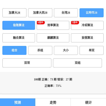
加拿大28
加拿大西28
台湾28
比特币28
极限算法
效率算法
冷却算法
融合算法
麒麟算法
妄想算法
组合
杀组
大小
单双
双项
双组
100期 正确：73 期 错误：27 期
正确率：73%
预测
走势
统计