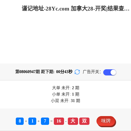
谨记地址-28Yc.com 加拿大28-开奖|结果查询|加拿大PC历史走势|加拿大28刮奖预测|加拿大PC28大神预测|加拿大结果咪牌查询
第
08060947
期 距下期:
00
分
43
秒
广告开关：
大单
未开:
2
期
小单
未开:
1
期
小双
未开:
31
期
8
1
7
16
大
双
咪牌
+
+
=
-