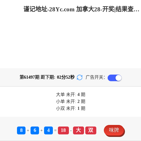
谨记地址-28Yc.com 加拿大28-开奖|结果查询|加拿大PC历史走势|加拿大28刮奖预测|加拿大PC28大神预测|加拿大结果咪牌查询
第
61497
期 距下期:
02
分
52
秒
广告开关：
大单
未开:
4
期
小单
未开:
2
期
小双
未开:
1
期
8
6
4
18
大
双
咪牌
+
+
=
-