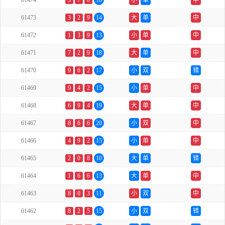
61474
3
7
0
10
小
单
中
61473
3
2
9
14
大
单
中
61472
1
3
9
13
小
单
中
61471
7
2
9
18
大
单
中
61470
9
6
2
17
小
双
错
61469
9
4
2
15
小
单
中
61468
6
9
4
19
大
单
中
61467
8
6
6
20
小
双
中
61466
4
9
2
15
小
单
中
61465
2
0
8
10
大
单
错
61464
1
6
6
13
大
单
中
61463
8
0
3
11
小
双
中
61462
8
2
5
15
小
双
错