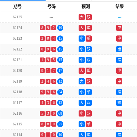
期号
号码
预测
结果
62125
---
大
双
---
62124
8
9
2
19
大
单
中
62123
2
9
4
15
小
单
中
62122
0
9
6
15
小
双
错
62121
1
9
5
15
小
双
错
62120
9
1
7
17
大
单
中
62119
2
4
6
12
大
双
中
62118
9
9
6
24
小
单
错
62117
4
3
6
13
大
双
错
62116
5
3
0
08
小
双
中
62115
8
8
9
25
小
单
中
62114
9
1
0
10
大
单
错