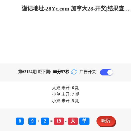
谨记地址-28Yc.com 加拿大28-开奖|结果查询|加拿大PC历史走势|加拿大28刮奖预测|加拿大PC28大神预测|加拿大结果咪牌查询
第
62124
期 距下期:
00
分
57
秒
广告开关：
大双
未开:
6
期
小单
未开:
7
期
小双
未开:
5
期
8
9
2
19
大
单
咪牌
+
+
=
-