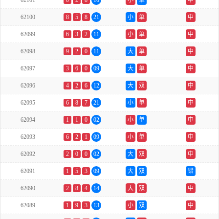
62101
0
2
8
10
小
单
中
62100
8
5
8
21
小
单
中
62099
6
3
2
11
小
单
中
62098
9
2
0
11
大
单
中
62097
3
6
0
09
大
单
中
62096
4
2
6
12
大
双
中
62095
6
8
7
21
小
单
中
62094
1
1
0
02
小
单
中
62093
6
2
1
09
小
单
中
62092
2
0
0
02
大
双
中
62091
1
5
3
09
大
双
错
62090
2
8
4
14
大
双
中
62089
1
9
3
13
小
双
中