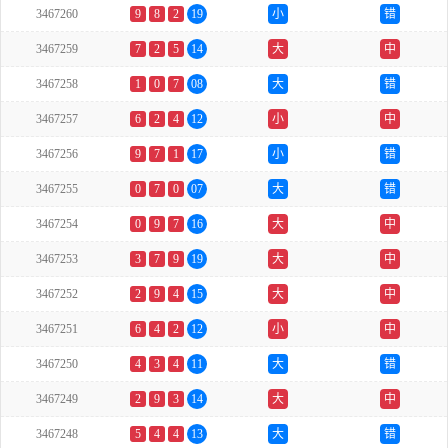
3467260
9
8
2
19
小
错
3467259
7
2
5
14
大
中
3467258
1
0
7
08
大
错
3467257
6
2
4
12
小
中
3467256
9
7
1
17
小
错
3467255
0
7
0
07
大
错
3467254
0
9
7
16
大
中
3467253
3
7
9
19
大
中
3467252
2
9
4
15
大
中
3467251
6
4
2
12
小
中
3467250
4
3
4
11
大
错
3467249
2
9
3
14
大
中
3467248
5
4
4
13
大
错