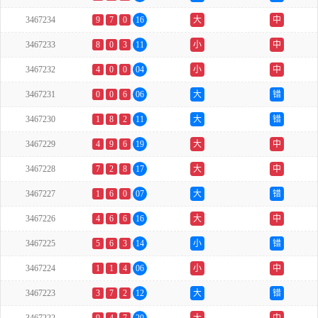
3467234
9
7
0
16
大
中
3467233
8
0
3
11
小
中
3467232
4
0
0
04
小
中
3467231
0
0
6
06
大
错
3467230
1
8
2
11
大
错
3467229
4
9
6
19
大
中
3467228
7
2
8
17
大
中
3467227
1
6
0
07
大
错
3467226
4
6
6
16
大
中
3467225
5
6
3
14
小
错
3467224
1
1
4
06
小
中
3467223
3
7
2
12
大
错