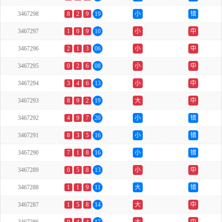
3467298
8
2
9
19
小
错
3467297
1
0
9
10
小
中
3467296
2
1
3
06
小
中
3467295
0
2
6
08
小
中
3467294
3
4
6
13
小
中
3467293
8
9
2
19
大
中
3467292
4
9
7
20
小
错
3467291
8
3
5
16
小
错
3467290
7
1
8
16
小
错
3467289
0
5
8
13
小
中
3467288
1
1
9
11
大
错
3467287
1
5
8
14
大
中