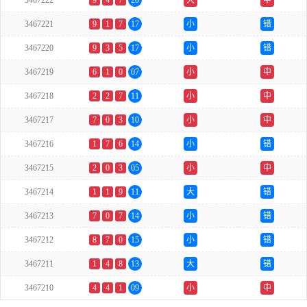
3467222
9
4
7
20
大
中
3467221
9
1
7
17
小
错
3467220
9
3
5
17
小
错
3467219
6
1
0
07
小
中
3467218
2
2
7
11
小
中
3467217
7
0
3
10
小
中
3467216
1
7
6
14
小
错
3467215
2
0
3
05
小
中
3467214
1
1
9
11
大
错
3467213
7
0
7
14
小
错
3467212
8
7
0
15
小
错
3467211
1
4
8
13
大
错
3467210
4
4
1
09
小
中