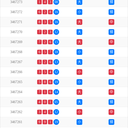
3467273
1
4
3
08
大
错
3467272
6
2
8
16
小
错
3467271
8
3
5
16
大
中
3467270
7
2
3
12
大
错
3467269
7
2
6
15
大
中
3467268
6
5
7
18
小
错
3467267
5
2
6
13
大
错
3467266
3
5
4
12
小
中
3467265
5
8
6
19
小
错
3467264
7
1
6
14
大
中
3467263
4
0
1
05
大
错
3467262
3
4
5
12
小
中
3467261
9
9
1
19
小
错